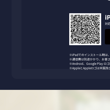
i
対応O
※iPadでのインストール時は、
※通信費は別途かかり、お客
※Android、Google Play
※AppleとAppleロゴは米国及