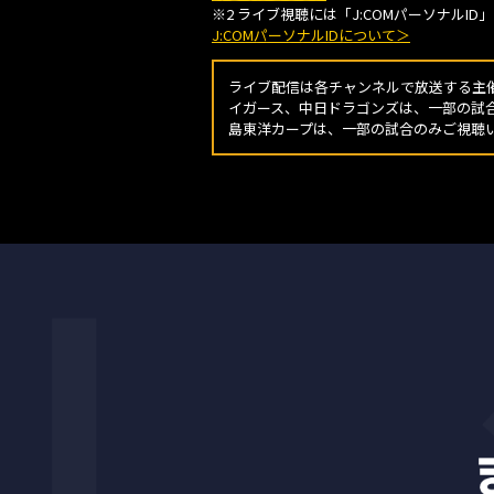
※2 ライブ視聴には「J:COMパーソナルI
J:COMパーソナルIDについて＞
ライブ配信は各チャンネルで放送する主
イガース、中日ドラゴンズは、一部の試
島東洋カープは、一部の試合のみご視聴