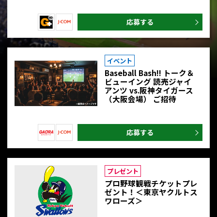
応募する
プロ野球
ニュース
イベント
二宮清純
コラム
Baseball Bash!! トーク＆
ビューイング 読売ジャイ
アンツ vs.阪神タイガース
（大阪会場） ご招待
イベント
プレゼント
応募する
お申し込み
プレゼント
プロ野球観戦チケットプレ
ゼント！＜東京ヤクルトス
ワローズ＞
J:COMプロ野球アプリ