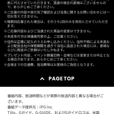
表に代えさせていただきます。落選の場合の連絡はございませんの
で、あらかじめご了承ください。
※ご応募の内容や受付完了確認および当落に関するお問い合わせには一
切お答えできません。
※複数回応募された場合は、そのうち1回のみを有効とさせていただき
ます。
※ご応募内容およびご当選された賞品の変更はできません。
※未成年の方は保護者同意の上、ご応募ください。
※住所は正確に記入のうえお申し込みください。住所不明による未達お
よび配送会社の保管期間を過ぎて当社に返送された場合には、連絡な
らびに再送のご依頼はいたしかねます。
※プレゼント内容、イベント開催日時・会場などは変更または中止とな
る場合があります。あらかじめご了承ください。
※会場までの交通費、宿泊費等はお客様のご負担となります。
番組内容、放送時間などが実際の放送内容と異なる場合がご
ざいます。
番組データ提供元：IPG Inc.
TiVo、Gガイド、G-GUIDE、およびGガイドロゴは、米国