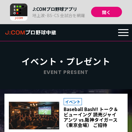
J:COMプロ野球アプリ
開く
地上波･BS･CS 全試合を網羅
TOP
イベント・プレゼント
放送予定
/
日程・結果
EVENT PRESENT
チーム情報・
戦績
イベント
順位・
成績
Baseball Bash!! トーク＆
ビューイング 読売ジャイ
アンツ vs.阪神タイガース
（東京会場） ご招待
関連番組