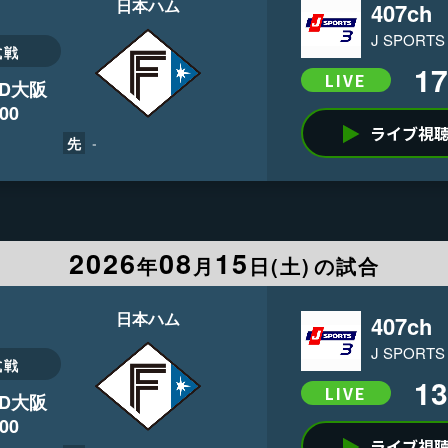
日本ハム
407ch
J SPORTS
式戦
17
LIVE
D大阪
:00
ライブ視
-
先
2026
08
15
年
月
日(
土
)
の試合
日本ハム
407ch
J SPORTS
式戦
13
LIVE
D大阪
:00
ライブ視