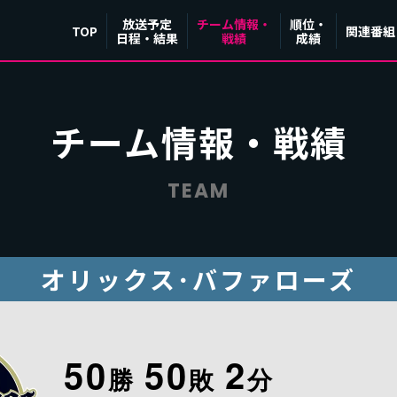
放送予定
チーム情報・
順位・
TOP
関連番組
日程・結果
戦績
成績
チーム情報・戦績
TEAM
オリックス･バファローズ
50
50
2
勝
敗
分