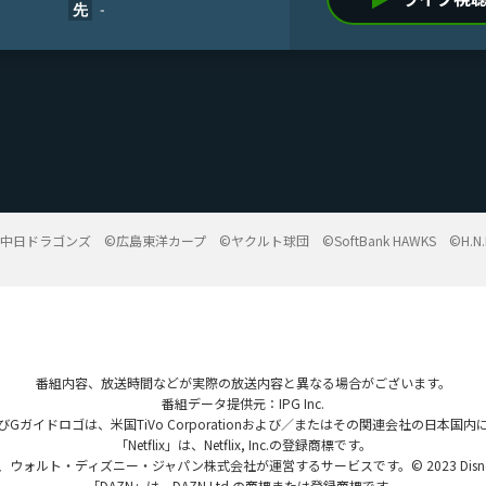
-
先
©中日ドラゴンズ
©広島東洋カープ
©ヤクルト球団
©SoftBank HAWKS
©H.N.
番組内容、放送時間などが実際の放送内容と異なる場合がございます。
番組データ提供元：IPG Inc.
およびGガイドロゴは、米国TiVo Corporationおよび／またはその関連会社の日
「Netflix」は、Netflix, Inc.の登録商標です。
ト・ディズニー・ジャパン株式会社が運営するサービスです。© 2023 Disney and its 
「DAZN」は、DAZN Ltd.の商標または登録商標です。