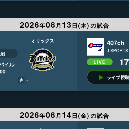
2026
08
13
年
月
日(
木
)
の試合
オリックス
407ch
J SPORTS
式戦
17
LIVE
バイル
:00
ライブ視
-
先
2026
08
14
年
月
日(
金
)
の試合