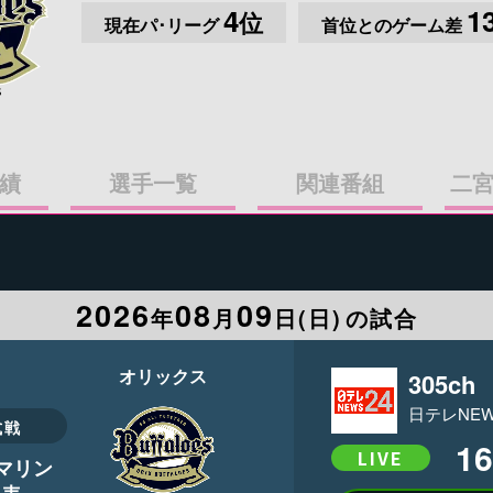
4
1
位
現在パ･リーグ
首位とのゲーム差
s
績
選手一覧
関連番組
二
2026
08
09
年
月
日(
日
)
の試合
オリックス
305ch
日テレNEW
式戦
16
LIVE
Oマリン