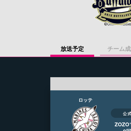
©ORIX Buffaloe
放送予定
チーム成
ロッテ
公
ZOZ