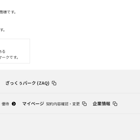
社の商標です。
す。
である
いるマークです。
ざっくぅパーク (ZAQ)
マイページ
企業情報
・優待
契約内容確認・変更