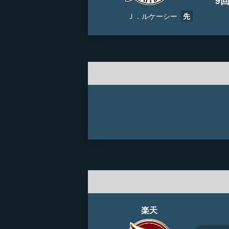
9
Ｊ．ルケーシー
先
楽天