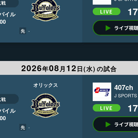
式戦
17
LIVE
バイル
:00
ライブ視
-
先
2026
08
12
年
月
日(
水
)
の試合
オリックス
407ch
J SPORTS
式戦
17
LIVE
バイル
:00
ライブ視
-
先