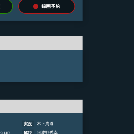
録画予約
聴
木下貴道
実況
阿波野秀幸
解説
 3 HD