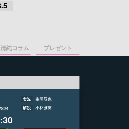
3.5
宮清純コラム
プレゼント
生明辰也
実況
小林雅英
解説
S24
:30