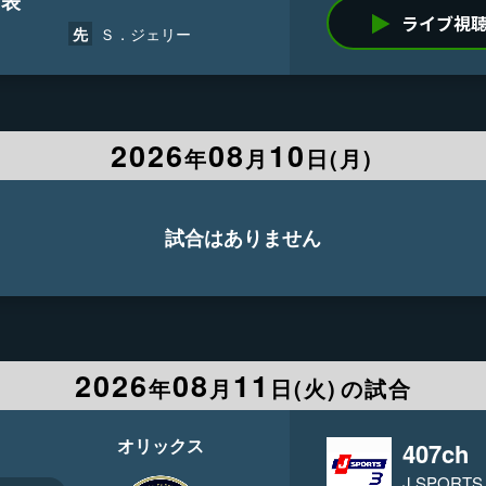
回表
ライブ視
Ｓ．ジェリー
先
2026
08
10
年
月
日(
月
)
試合はありません
2026
08
11
年
月
日(
火
)
の試合
オリックス
407ch
J SPORTS