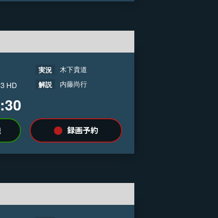
木下貴道
実況
内藤尚行
解説
 3 HD
:30
録画予約
聴