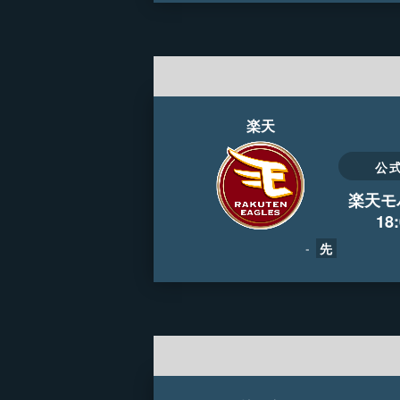
楽天
公
楽天モ
18
-
先