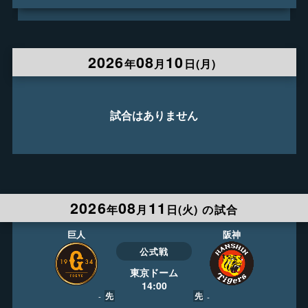
LIVE
404ch
13:30
日テレジータス HD
2026
08
10
年
月
日(
月
)
実況
梅澤 廉
解説
山本 昌ほか
録画予約
ライブ視聴
試合はありません
2026
08
11
年
月
日(
火
)
の試合
阪神
巨人
公式戦
東京ドーム
14:00
先
先
-
-