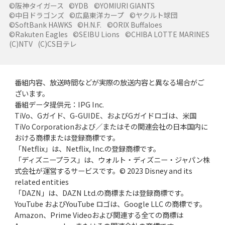
©阪神タイガース
©YDB
©YOMIURI GIANTS
©中日ドラゴンズ
©広島東洋カープ
©ヤクルト球団
©SoftBank HAWKS
©H.N.F.
©ORIX Buffaloes
©Rakuten Eagles
©SEIBU Lions
©CHIBA LOTTE MARINES
(C)NTV
(C)CS日テレ
番組内容、放送時間などが実際の放送内容と異なる場合がご
ざいます。
番組データ提供元：IPG Inc.
TiVo、Gガイド、G-GUIDE、およびGガイドロゴは、米国
TiVo Corporationおよび／またはその関連会社の日本国内に
おける商標または登録商標です。
「Netflix」は、Netflix, Inc.の登録商標です。
「ディズニープラス」は、ウォルト・ディズニー・ジャパン株
式会社が運営するサービスです。© 2023 Disney and its
related entities
「DAZN」は、DAZN Ltd.の商標または登録商標です。
YouTube およびYouTube ロゴは、Google LLC の商標です。
Amazon、Prime Videoおよび関連する全ての商標は