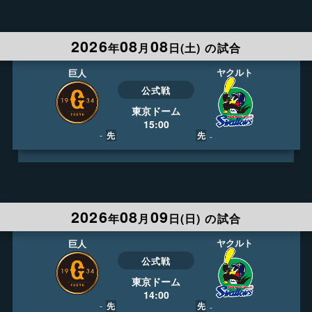
LIVE
404ch
17:30
日テレジータス HD
2026
08
08
実況
平川健太郎
年
月
日(
土
)
の試合
解説
辻 発彦
録画予約
ライブ視聴
ヤクルト
巨人
公式戦
東京ドーム
15:00
先
先
-
-
LIVE
404ch
14:30
日テレジータス HD
2026
08
09
実況
村山喜彦
年
月
日(
日
)
の試合
解説
五十嵐亮太
録画予約
ライブ視聴
ヤクルト
巨人
公式戦
東京ドーム
14:00
先
先
-
-