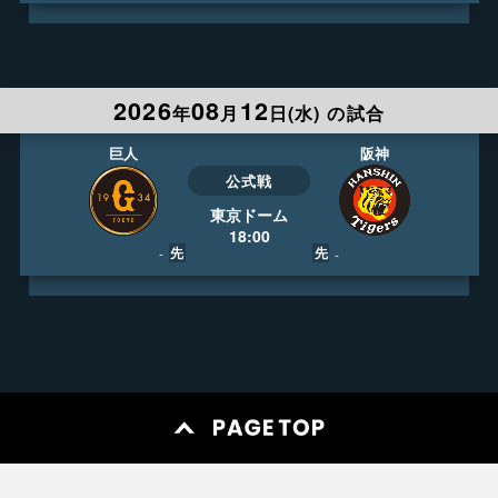
LIVE
404ch
13:30
日テレジータス HD
2026
08
12
実況
弘竜太郎
年
月
日(
水
)
の試合
解説
村田真一
録画予約
ライブ視聴
阪神
巨人
公式戦
東京ドーム
18:00
先
先
-
-
LIVE
404ch
17:30
日テレジータス HD
実況
蛯原 哲
解説
緒方耕一
録画予約
ライブ視聴