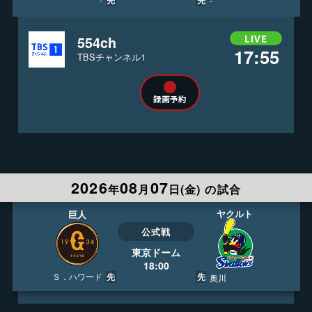
先
先
-
-
印刷用カレンダー ダウンロード
LIVE
554ch
17:55
J:COMプロ野球ガイド
TBSチャンネル1
録画予約
2026
08
07
年
月
日(
金
)
の試合
ヤクルト
巨人
公式戦
東京ドーム
18:00
先
先
Ｓ．ハワード
奥川