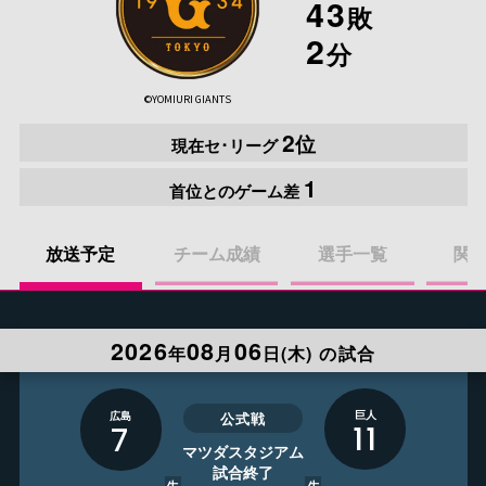
43
敗
2
分
プロ野球
ニュース
©YOMIURI GIANTS
2
位
現在セ･リーグ
二宮清純
コラム
1
首位とのゲーム差
イベント
放送予定
チーム成績
選手一覧
関
プレゼント
2026
08
06
年
月
日(
木
)
の試合
お申し込み
巨人
広島
公式戦
11
7
マツダスタジアム
J:COMプロ野球アプリ
試合終了