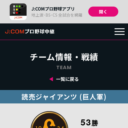
J:COMプロ野球アプリ
開く
地上波･BS･CS 全試合を網羅
TOP
チーム情報・戦績
放送予定
/
日程・結果
TEAM
一覧に戻る
チーム情報・
戦績
読売ジャイアンツ (巨人軍)
順位・
成績
53
勝
関連番組