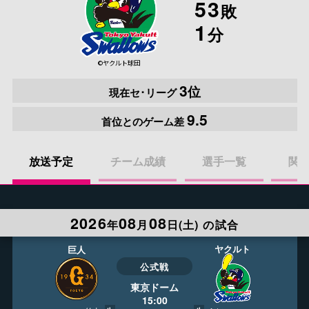
53
敗
1
分
プロ野球
ニュース
©ヤクルト球団
3
位
現在セ･リーグ
二宮清純
コラム
9.5
首位とのゲーム差
イベント
放送予定
チーム成績
選手一覧
関
プレゼント
2026
08
08
年
月
日(
土
)
の試合
お申し込み
ヤクルト
巨人
公式戦
東京ドーム
J:COMプロ野球アプリ
15:00