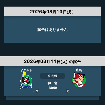
LIVE
404ch
13:30
日テレジータス HD
2026
08
10
年
月
日(
月
)
実況
梅澤 廉
解説
山本 昌ほか
録画予約
ライブ視聴
試合はありません
2026
08
11
年
月
日(
火
)
の試合
広島
ヤクルト
公式戦
神 宮
18:00
先
先
-
-
LIVE
753ch