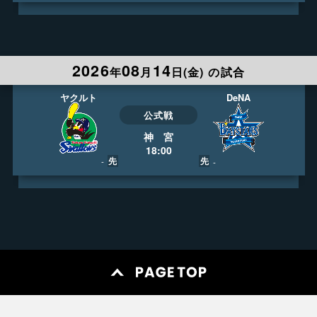
LIVE
753ch
17:45
フジテレビＯＮＥ
2026
08
14
実況
今湊敬樹
年
月
日(
金
)
の試合
解説
坂口智隆
録画予約
ライブ視聴
DeNA
ヤクルト
公式戦
神 宮
18:00
先
先
-
-
LIVE
753ch
17:45
フジテレビＯＮＥ
実況
室岡大晴
解説
真中 満ほか
録画予約
ライブ視聴