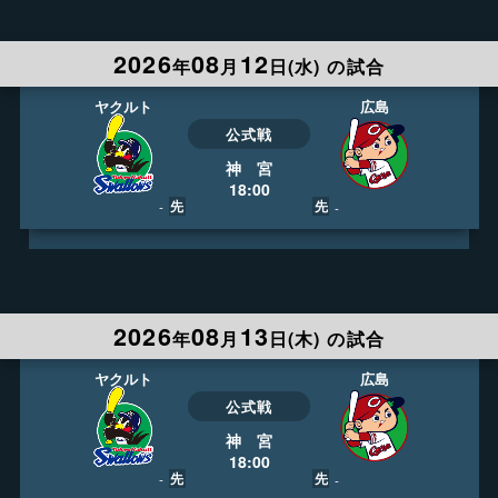
17:45
フジテレビＯＮＥ
2026
08
12
実況
大川立樹
年
月
日(
水
)
の試合
解説
高津臣吾
録画予約
ライブ視聴
広島
ヤクルト
公式戦
神 宮
18:00
先
先
-
-
LIVE
753ch
17:45
フジテレビＯＮＥ
2026
08
13
実況
梶谷直史
年
月
日(
木
)
の試合
解説
真中 満
録画予約
ライブ視聴
広島
ヤクルト
公式戦
神 宮
18:00
先
先
-
-