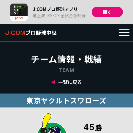
J:COMプロ野球アプリ
開く
地上波･BS･CS 全試合を網羅
TOP
チーム情報・戦績
放送予定
/
日程・結果
TEAM
一覧に戻る
チーム情報・
戦績
東京ヤクルトスワローズ
順位・
成績
45
勝
関連番組