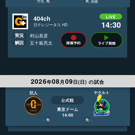
先
先
竹丸
高橋
印刷用カレンダー ダウンロード
LIVE
404ch
14:30
J:COMプロ野球ガイド
日テレジータス HD
実況
村山喜彦
解説
五十嵐亮太
録画予約
ライブ視聴
2026
08
09
年
月
日(
日
)
の試合
ヤクルト
巨人
公式戦
東京ドーム
14:00
先
先
-
-