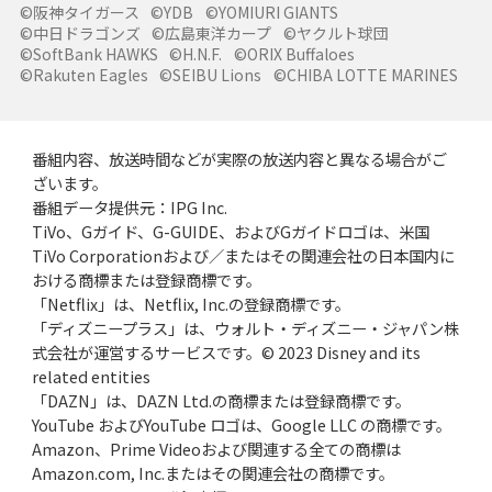
©阪神タイガース
©YDB
©YOMIURI GIANTS
©中日ドラゴンズ
©広島東洋カープ
©ヤクルト球団
©SoftBank HAWKS
©H.N.F.
©ORIX Buffaloes
©Rakuten Eagles
©SEIBU Lions
©CHIBA LOTTE MARINES
番組内容、放送時間などが実際の放送内容と異なる場合がご
ざいます。
番組データ提供元：IPG Inc.
TiVo、Gガイド、G-GUIDE、およびGガイドロゴは、米国
TiVo Corporationおよび／またはその関連会社の日本国内に
おける商標または登録商標です。
「Netflix」は、Netflix, Inc.の登録商標です。
「ディズニープラス」は、ウォルト・ディズニー・ジャパン株
式会社が運営するサービスです。© 2023 Disney and its
related entities
「DAZN」は、DAZN Ltd.の商標または登録商標です。
YouTube およびYouTube ロゴは、Google LLC の商標です。
Amazon、Prime Videoおよび関連する全ての商標は
Amazon.com, Inc.またはその関連会社の商標です。