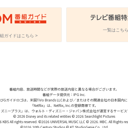
一覧はこちら
組ガイドはこちら >
海外ドラマ
国内ドラマ
アジア
楽
エンタメ・
バラエティ
ドキュメ
番組内容、放送時間などが実際の放送内容と異なる場合がございます。
番組データ提供元：IPG Inc.
、およびGガイドロゴは、米国TiVo Brands LLCおよび／またはその関連会社の日本
「Netflix」は、Netflix, Inc.の登録商標です。
ィズニープラス」は、ウォルト・ディズニー・ジャパン株式会社が運営するサービス
© 2026 Disney and its related entities © 2026 Searchlight Pictures
J:COMチャンネル
 KBS All rights reserved. ©2026 UNIVERSAL MUSIC LLC © 2026. MBC. All Rights res
©2026 20th Century Studios © KT StudioGenie Co., Ltd