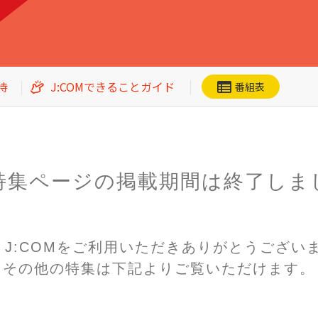
待
J:COMできることガイド
番組表
特集ページの掲載期間は
終了しま
ネット動画
CS番組一覧
加入者優待
n! J:COMをご利用いただき
ありがとうござい
その他の特集は下記よりご覧いただけます。