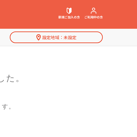
新規ご加入
の方
ご利用中
の方
設定地域：
未設定
契約内容確認・変更
お困りごと解決・よくあるご質問
した。
特集一覧
ウェブメール
マガジン
ます。