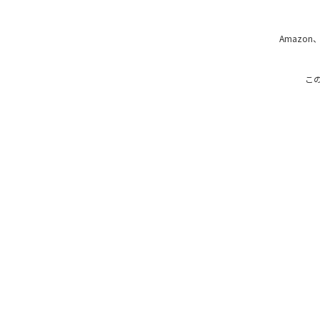
Amazon
こ
MY J:COMアプリ
地域情報アプリ「ど・ろ
サービス情報
オンラインショップ
サポート
お困