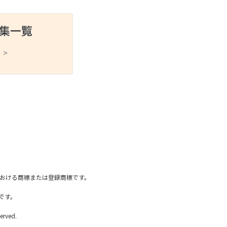
 >
スポーツ
ドラマ
ンタリー
・ホビー
アダルト
国内における商標または登録商標です。
です。
erved.