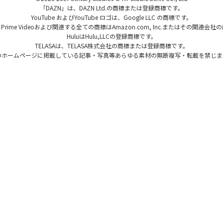
「DAZN」は、DAZN Ltd.の商標または登録商標です。
YouTube およびYouTube ロゴは、Google LLC の商標です。
、Prime Videoおよび関連する全ての商標はAmazon.com, Inc.またはその関連会
HuluはHulu,LLCの登録商標です。
TELASAは、TELASA株式会社の商標または登録商標です。
のホームページに掲載している記事・写真等あらゆる素材の無断複写・転載を禁じま
Official Program Data Mark（公式番組情報マーク）
このマークは「Official Program Data Mark」といい、テレビ番組の公式情報
「SI(Service Information)情報」を利用したサービスにのみ表記が許されて
ーかる」
ジェイコムマガジン (電子版)
あなたの街のJ:COM
Fun! J:COM
りごと解決・よくあるご質問
テレビ番組情報／プレゼント・