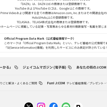
「DAZN」は、DAZN Ltd.の商標または登録商標です。
YouTube およびYouTube ロゴは、Google LLC の商標です。
、Prime Videoおよび関連する全ての商標はAmazon.com, Inc.またはその関連会
HuluはHulu,LLCの登録商標です。
TELASAは、TELASA株式会社の商標または登録商標です。
のホームページに掲載している記事・写真等あらゆる素材の無断複写・転載を禁じま
Official Program Data Mark（公式番組情報マーク）
このマークは「Official Program Data Mark」といい、テレビ番組の公式情報
「SI(Service Information)情報」を利用したサービスにのみ表記が許されて
ーかる」
ジェイコムマガジン (電子版)
あなたの街のJ:COM
Fun! J:COM
りごと解決・よくあるご質問
テレビ番組情報／プレゼント・