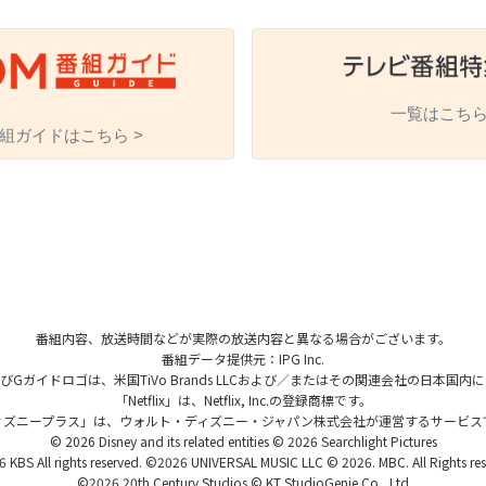
一覧はこちら
組ガイドはこちら >
海外ドラマ
国内ドラマ
アジア
楽
エンタメ・
バラエティ
ドキュメ
番組内容、放送時間などが実際の放送内容と異なる場合がございます。
番組データ提供元：IPG Inc.
、およびGガイドロゴは、米国TiVo Brands LLCおよび／またはその関連会社の日本
「Netflix」は、Netflix, Inc.の登録商標です。
ィズニープラス」は、ウォルト・ディズニー・ジャパン株式会社が運営するサービス
© 2026 Disney and its related entities © 2026 Searchlight Pictures
J:COMチャンネル
 KBS All rights reserved. ©2026 UNIVERSAL MUSIC LLC © 2026. MBC. All Rights res
©2026 20th Century Studios © KT StudioGenie Co., Ltd