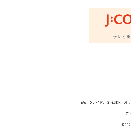
番組ジャンル
テレビ番
洋画
邦画
音
アニメ・キッズ
地域メディア
TiVo、Gガイド、G-GUIDE
「デ
Jテレ
©2026