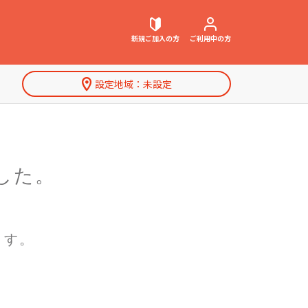
新規ご加入
の方
ご利用中
の方
設定地域：
未設定
契約内容確認・変更
お困りごと解決・よくあるご質問
した。
特集一覧
ウェブメール
マガジン
ます。