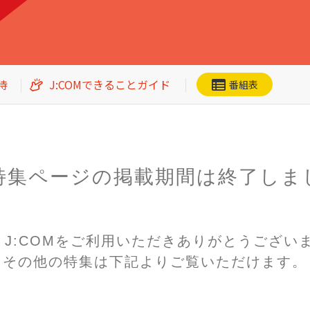
待
J:COMできることガイド
番組表
特集ページの掲載期間は
終了しま
ネット動画
CS番組一覧
加入者優待
n! J:COMをご利用いただき
ありがとうござい
その他の特集は下記よりご覧いただけます。