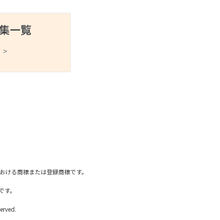
 >
スポーツ
ドラマ
ンタリー
・ホビー
アダルト
国内における商標または登録商標です。
です。
erved.