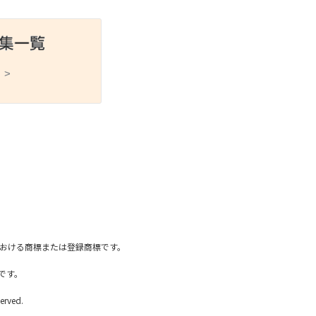
 >
スポーツ
ドラマ
ンタリー
・ホビー
アダルト
国内における商標または登録商標です。
です。
erved.