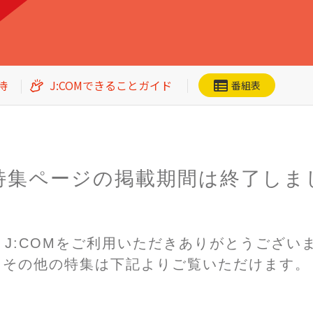
待
J:COMできることガイド
番組表
特集ページの掲載期間は
終了しま
ネット動画
CS番組一覧
加入者優待
n! J:COMをご利用いただき
ありがとうござい
その他の特集は下記よりご覧いただけます。