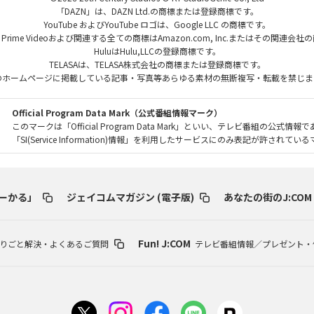
「DAZN」は、DAZN Ltd.の商標または登録商標です。
YouTube およびYouTube ロゴは、Google LLC の商標です。
、Prime Videoおよび関連する全ての商標はAmazon.com, Inc.またはその関連会
HuluはHulu,LLCの登録商標です。
TELASAは、TELASA株式会社の商標または登録商標です。
のホームページに掲載している記事・写真等あらゆる素材の無断複写・転載を禁じま
Official Program Data Mark（公式番組情報マーク）
このマークは「Official Program Data Mark」といい、テレビ番組の公式情報
「SI(Service Information)情報」を利用したサービスにのみ表記が許されて
ーかる」
ジェイコムマガジン (電子版)
あなたの街のJ:COM
Fun! J:COM
りごと解決・よくあるご質問
テレビ番組情報／プレゼント・