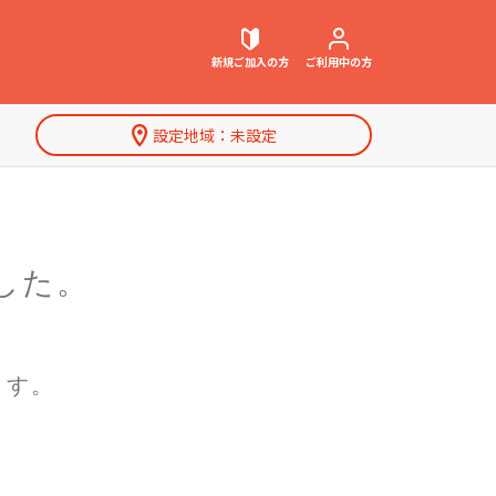
新規ご加入
の方
ご利用中
の方
設定地域：
未設定
契約内容確認・変更
お困りごと解決・よくあるご質問
した。
特集一覧
ウェブメール
マガジン
ます。