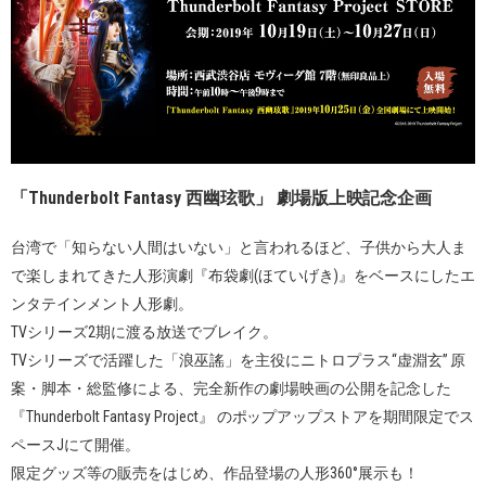
「Thunderbolt Fantasy 西幽玹歌」 劇場版上映記念企画
台湾で「知らない人間はいない」と言われるほど、子供から大人ま
で楽しまれてきた人形演劇『布袋劇(ほていげき)』をベースにしたエ
ンタテインメント人形劇。
TVシリーズ2期に渡る放送でブレイク。
TVシリーズで活躍した「浪巫謠」を主役にニトロプラス“虚淵玄” 原
案・脚本・総監修による、完全新作の劇場映画の公開を記念した
『Thunderbolt Fantasy Project』 のポップアップストアを期間限定でス
ペースJにて開催。
限定グッズ等の販売をはじめ、作品登場の人形360°展示も！