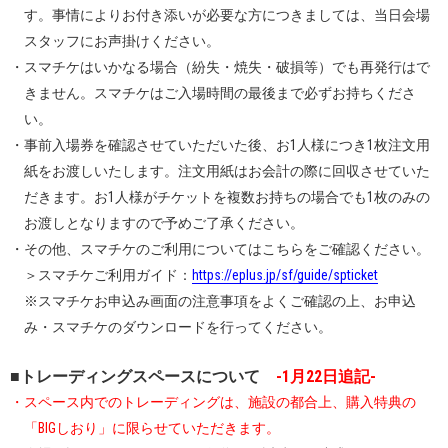
す。事情によりお付き添いが必要な方につきましては、当日会場
スタッフにお声掛けください。
・スマチケはいかなる場合（紛失・焼失・破損等）でも再発行はで
きません。スマチケはご入場時間の最後まで必ずお持ちくださ
い。
・事前入場券を確認させていただいた後、お1人様につき1枚注文用
紙をお渡しいたします。注文用紙はお会計の際に回収させていた
だきます。お1人様がチケットを複数お持ちの場合でも1枚のみの
お渡しとなりますので予めご了承ください。
・その他、スマチケのご利用についてはこちらをご確認ください。
＞スマチケご利用ガイド：
https://eplus.jp/sf/guide/spticket
※スマチケお申込み画面の注意事項をよくご確認の上、お申込
み・スマチケのダウンロードを行ってください。
■トレーディングスペースについて
-1月22日追記-
・スペース内でのトレーディングは、施設の都合上、購入特典の
「BIGしおり」に限らせていただきます。