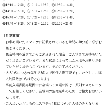
④12:10～12:50、⑤13:10～13:50、⑥13:50～14:30、
⑦14:30～15:10、⑧15:10～15:50、⑨15:50～16:20、
⑩16:40～17:20、⑪17:20～18:00、⑫18:00～18:40、
⑬18:40～19:20、⑭19:20～20:00、⑮20:00～20:40
【注意事項】
・お求め頂いたスマチケに記載されているお時間の10分前に必ずお
集まりください。
・集合時間を過ぎてからご来店された場合、ご入場までお待ちいた
だく場合がございます。また状況によってはご入場をお断りさせ
ていただく場合もございます。予めご了承ください。
・大人1名につき未就学児2名まで同伴入場可能です。ただし、ご購
入制限数は1名様分となります。
・事前入場券配布期間中に会場へご来場の際は、原則エスカレータ
ーでお越しください。会場内の混雑緩和のため、ご協力お願いい
たします。
・ご入場いただけるのはスマチケ1枚につきお1人様のみとなりま