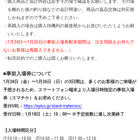
・購入商品と会計内容は必ずその場で確認をお願いします。その場
を離れた後の釣り銭などの会計間違い、商品の返品交換は対応致
しかねますので予めご了承ください。
・再購入の場合は購入待機列の最後尾からお並びいただくようお願
いいたします。
（1月24日〜1月26日の事前入場券配布期間は、注文用紙をお持ちで
ないお客様は再購入できません。）
・転売目的でのご購入は固くお断りいたします。
■事前入場券について
1月24日（金）〜1月26日（日）の3日間は、多くのお客様のご来場が
予想されるため、スマートフォン端末より入場日時指定の事前入場
券（スマチケ）をお求めください。
受付URL：
https://eplus.jp/stand-myheroes/
受付日時：1月18日（土）10：00〜 ※予定枚数に達し次第終了
【入場時間区分】
①10:10～10:50、②10:50～11:30、③11:30～12:10、