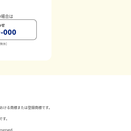
い場合は
わせ
-000
中無休］
国内における商標または登録商標です。
です。
eserved.