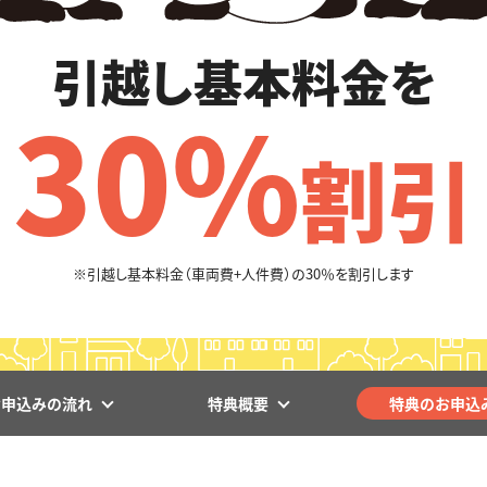
引越し基本料金を
30%
割引
※引越し基本料金（車両費+人件費）の
30％を割引します
お申込みの流れ
特典概要
特典のお申込