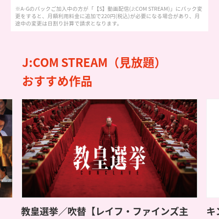
※A-Gのパックご加入中の方が「【S】動画配信(J:COM STREAM)」にパック変
更をすると、月額利用料金に追加で220円(税込)が必要になる場合があり、月
途中の変更は日割り計算で請求となります。
J:COM STREAM（見放題）
おすすめ作品
イフ・ファインズ主
キングダム 大将軍の帰還