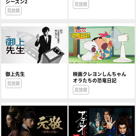
シーズン2
見放題
見放題
御上先生
映画クレヨンしんちゃん
オラたちの恐竜日記
見放題
見放題