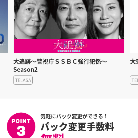
大追跡～警視庁ＳＳＢＣ強行犯係～
大
Season2
TELASA
TE
気軽にパック変更ができる！
パック変更手数料