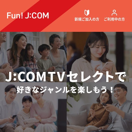
J:COM TV
パック
料金
Sパックで
8つの
パック変更
変更方法
プラン
TELASA
セレクト
無料
選べるパック
が見られる
新規ご加入
の方
ご利用中
の方
契約内容確認・変更
:
J
COM
T
V
セレ
ク
ト
で
お困りごと解決・よくあるご質問
好きなジャンルを楽しもう！
ウェブメール
マガジン