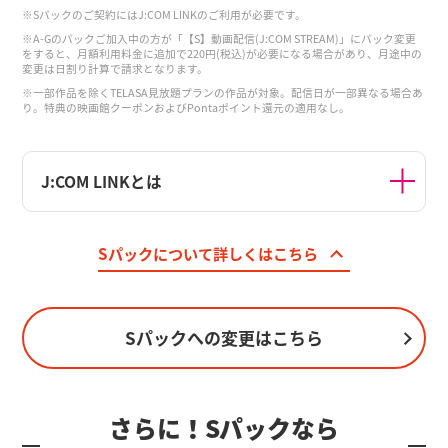
※Sパックのご契約にはJ:COM LINKのご利用が必要です。
※A-Gのパックご加入中の方が「【S】動画配信(J:COM STREAM)」にパック変更
をすると、月額利用料金に追加で220円(税込)が必要になる場合があり、月途中の
変更は日割り計算で請求となります。
※一部作品を除くTELASA見放題プランの作品が対象。配信日が一部異なる場合あ
り。特典の映画館クーポンおよびPontaポイント還元の適用なし。
J:COM LINKとは
Sパックについて詳しくはこちら
Sパックへの変更はこちら
さらに！Sパックなら