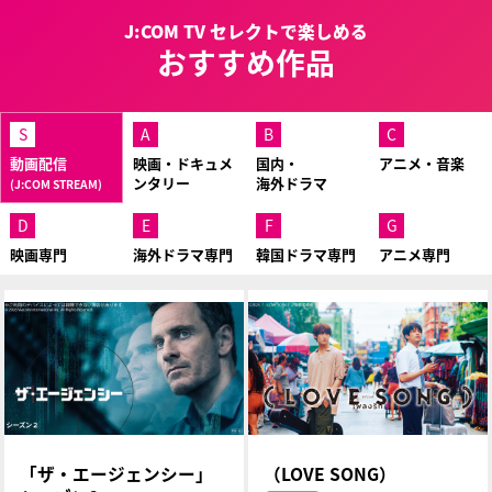
J:COM TV セレクトで楽しめる
おすすめ作品
S
A
B
C
動画配信
映画・ドキュメ
国内・
アニメ・音楽
ンタリー
海外ドラマ
(J:COM STREAM)
D
E
F
G
映画専門
海外ドラマ専門
韓国ドラマ専門
アニメ専門
「ザ・エージェンシー」
（LOVE SONG）