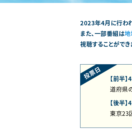
2023年4月に行
また、一部番組は
地
視聴することができ
投票日
【前半】
道府県
【後半】4
東京23