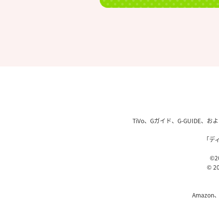
TiVo、Gガイド、G-GUIDE
「デ
©20
© 20
Amazon