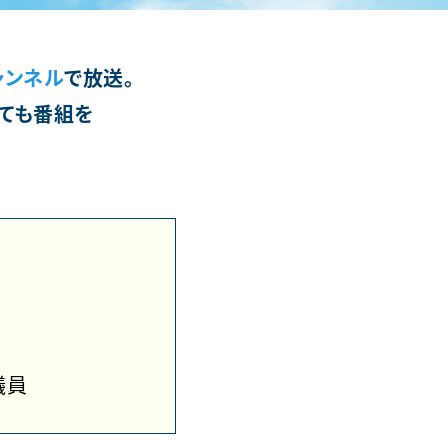
ャンネル
で放送。
ても番組を
議員