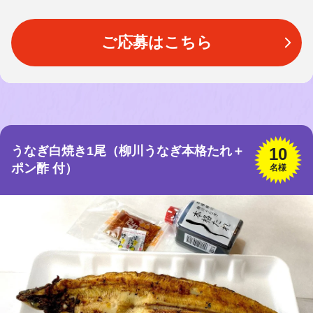
ご応募はこちら
うなぎ白焼き1尾（柳川うなぎ本格たれ＋
10
ポン酢 付）
名様