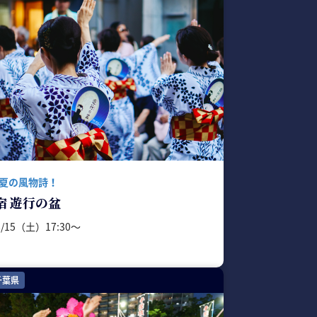
夏の風物詩！
宿 遊行の盆
8/15（土）17:30〜
千葉県