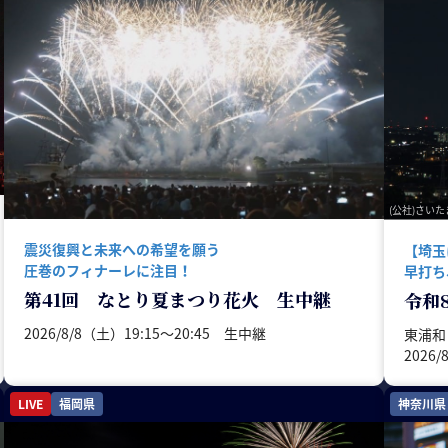
(公社)さい
震災復興と未来への希望を願う
【埼玉
圧巻のフィナーレに注目！
早打ち
第41回 なとり夏まつり花火 生中継
令和
2026/8/8（土）19:15〜20:45 生中継
東浦和
2026
LIVE
福岡県
神奈川県