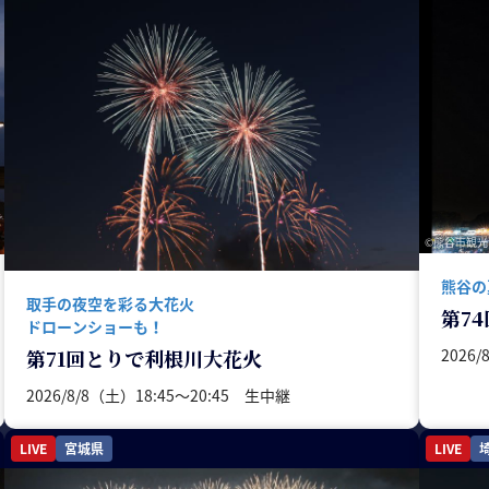
©熊谷市観光
熊谷の
取手の夜空を彩る大花火
第7
ドローンショーも！
2026
第71回とりで利根川大花火
2026/8/8（土）18:45〜20:45 生中継
LIVE
宮城県
LIVE