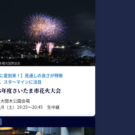
たま観光国際協会
に夏到来！】見通しの良さが特徴
、スターマインに注目
8年度さいたま市花火大会
 大間木公園会場
/8/8（土）19:25〜20:45 生中継