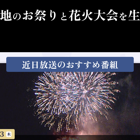
地
お祭り
花火大会
の
と
を
近日放送のおすすめ番組