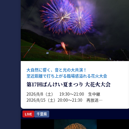
大自然に響く、音と光の大共演！
至近距離で打ち上がる臨場感溢れる花火大会
第17回ばんけい夏まつり 大花火大会
2026/8/8（土） 19:30〜21:00 生中継
2026/8/15（土）20:00〜21:30 再放送
2026/8/22（土）17:30〜19:00 再放送
2026/8/23（日）17:30〜19:00 再放送
LIVE
千葉県
2026/8/29（土）17:30〜19:00 再放送
2026/8/30（日）20:30〜22:00 再放送