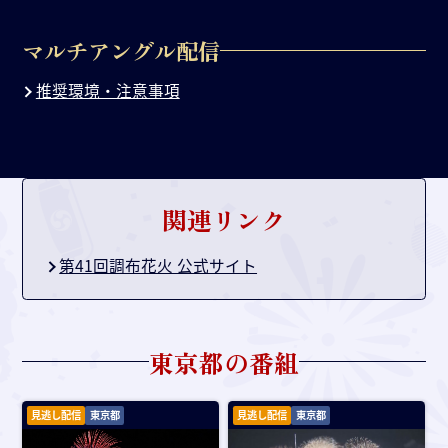
マルチアングル配信
推奨環境・注意事項
関連リンク
第41回調布花火 公式サイト
東京都
の番組
見逃し配信
東京都
見逃し配信
東京都
画