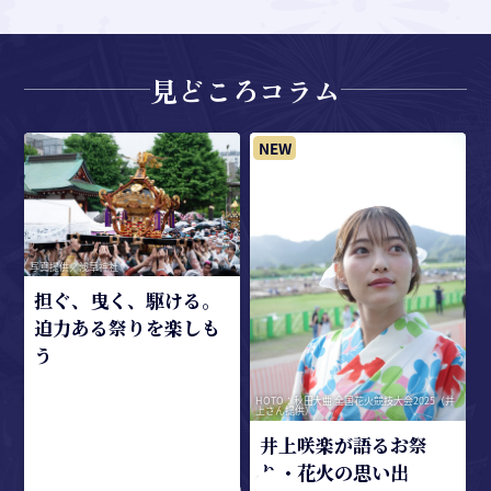
見どころコラム
米
写真提供／浅草神社
担ぐ、曳く、駆ける。
迫力ある祭りを楽しも
う
HOTO：秋田大曲 全国花火競技大会2025（井
上さん提供）
井上咲楽が語るお祭
り・花火の思い出