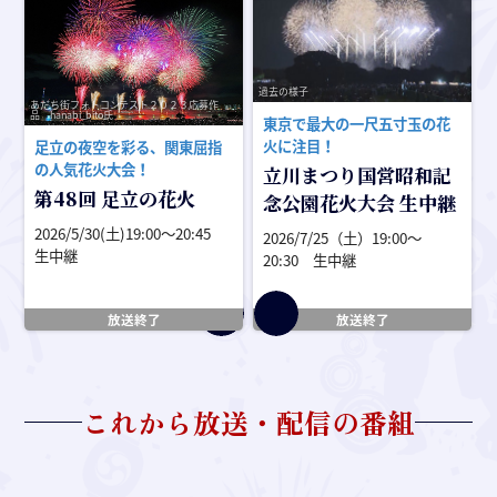
過去の様子
あだち街フォトコンテスト２０２３応募作
品 hanabi_bito氏
東京で最大の一尺五寸玉の花
火に注目！
足立の夜空を彩る、関東屈指
の人気花火大会！
立川まつり国営昭和記
第48回 足立の花火
念公園花火大会 生中継
2026/5/30(土)19:00〜20:45
2026/7/25（土）19:00〜
生中継
20:30 生中継
放送終了
放送終了
これから放送・配信の番組