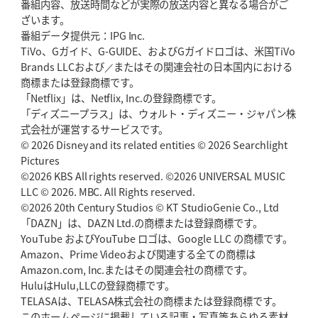
番組内容、放送時間などが実際の放送内容と異なる場合がご
ざいます。
番組データ提供元：IPG Inc.
TiVo、Gガイド、G-GUIDE、およびGガイドロゴは、米国TiVo
Brands LLCおよび／またはその関連会社の日本国内における
商標または登録商標です。
「Netflix」は、Netflix, Inc.の登録商標です。
「ディズニープラス」は、ウォルト・ディズニー・ジャパン株
式会社が運営するサービスです。
© 2026 Disney and its related entities © 2026 Searchlight
Pictures
©2026 KBS All rights reserved. ©2026 UNIVERSAL MUSIC
LLC © 2026. MBC. All Rights reserved.
©2026 20th Century Studios © KT StudioGenie Co., Ltd
「DAZN」は、DAZN Ltd.の商標または登録商標です。
YouTube およびYouTube ロゴは、Google LLC の商標です。
Amazon、Prime Videoおよび関連する全ての商標は
Amazon.com, Inc.またはその関連会社の商標です。
HuluはHulu,LLCの登録商標です。
TELASAは、TELASA株式会社の商標または登録商標です。
このホームページに掲載している記事・写真等あらゆる素材