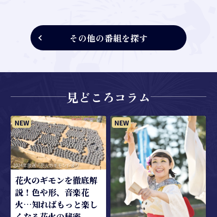
その他の番組を探す
見どころコラム
2024年放送「花火のギモン」より
浅
花火のギモンを徹底解
説！色や形、音楽花
火…知ればもっと楽し
くなる花火の秘密