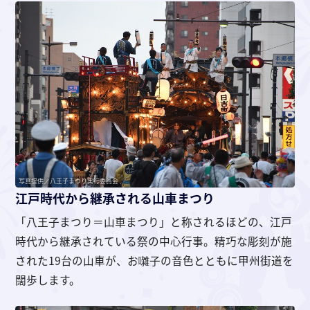
写真提供／八王子まつり実行委員会
江戸時代から継承される山車まつり
「八王子まつり＝山車まつり」と称されるほどの、江戸
時代から継承されている祭の中心行事。精巧な彫刻が施
された19台の山車が、お囃子の音色とともに甲州街道を
闊歩します。