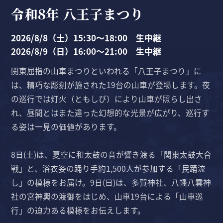
令和8年 八王子まつり
2026/8/8（土）15:30〜18:00 生中継
2026/8/9（日）16:00〜21:00 生中継
関東屈指の山車まつりといわれる「八王子まつり」に
は、精巧な彫刻が施された19台の山車が登場します。夜
の巡行では灯火（ともしび）により山車が照らし出さ
れ、昼間とはまた違った幻想的な光景が広がり、巡行す
る姿は一見の価値があります。
8日(土)は、夏空に和太鼓の音が響き渡る「関東太鼓大合
戦」と、浴衣姿の踊り手約1,500人が参加する「民踊流
し」の模様をお届け。9日(日)は、多賀神社、八幡八雲神
社の宮神輿の渡御をはじめ、山車19台による「山車巡
行」の迫力ある模様をお伝えします。