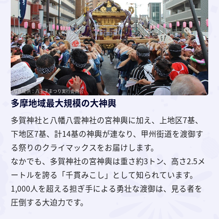
写真提供：八王子まつり実行委員会
多摩地域最大規模の大神輿
多賀神社と八幡八雲神社の宮神輿に加え、上地区7基、
下地区7基、計14基の神輿が連なり、甲州街道を渡御す
る祭りのクライマックスをお届けします。
なかでも、多賀神社の宮神輿は重さ約3トン、高さ2.5メ
ートルを誇る「千貫みこし」として知られています。
1,000人を超える担ぎ手による勇壮な渡御は、見る者を
圧倒する大迫力です。