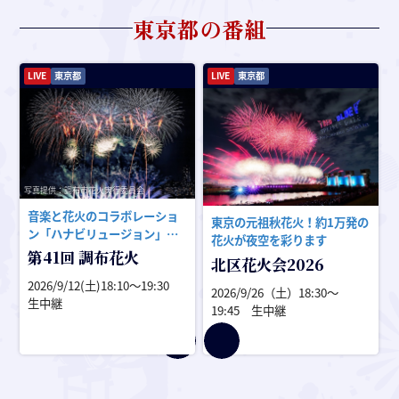
東京都
の番組
LIVE
東京都
LIVE
東京都
写
写真提供：調布市花火実行委員会
音楽と花火のコラボレーショ
東京の元祖秋花火！約1万発の
ン「ハナビリュージョン」。
花火が夜空を彩ります
手
約1万発の花火が調布の秋空を
第41回 調布花火
北区花火会2026
染める！
2026/9/12(土)18:10〜19:30
2026/9/26（土）18:30〜
生中継
19:45 生中継