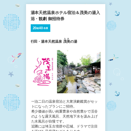
湯本天然温泉ホテル宿泊＆茂美の湯入
浴・観劇 御招待券
20
40
組
名様
もみ
行田・湯本天然温泉
茂美
の湯
一泊二日の温泉宿泊と大衆演劇鑑賞がセッ
トになったプランにご招待。
希少価値が高い純重曹泉や自然豊かで渓谷
のような露天風呂、天然地下水を汲み上げ
た水風呂が自慢です。
近隣には埼玉古墳群や忍城、ドラマで注目