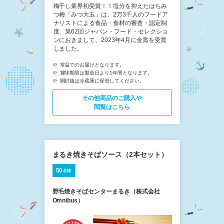
梅干し業界初受賞！！塩分を抑えたはちみ
つ梅「みつ大玉」は、2万3千人のフードア
ナリストによる食品・食材の審査・認定制
度、第62回ジャパン・フード・セレクショ
ンにおきまして、2023年4月に金賞を受賞
しました。
常温でのお届けとなります。
賞味期限は製造日より1年間となります。
開封後は冷蔵庫に保管してください。
その他商品の​ご購入や
閲覧はこちら
まるき焼きそばソース（2本セット）
50
名様
野毛焼きそばセンターまるき（株式会社
Omnibus）