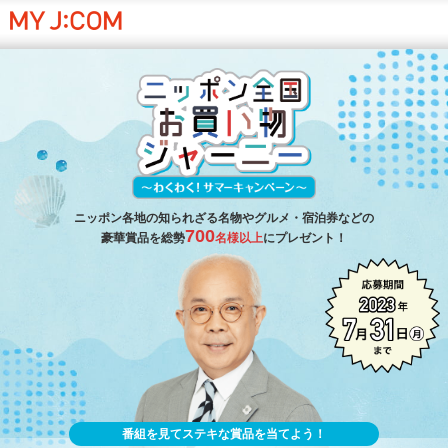
ニッポン各地の知られざる名物やグルメ・宿泊券などの
700
豪華賞品を総勢
名様以上
にプレゼント！
番組を見てステキな賞品を当てよう
！