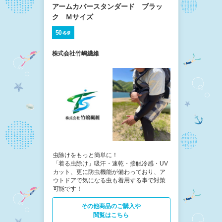
アームカバースタンダード ブラッ
ク Ｍサイズ
50
名様
株式会社竹嶋繊維
虫除けをもっと簡単に！
「着る虫除け」吸汗・速乾・接触冷感・UV
カット、更に防虫機能が備わっており、ア
ウトドアで気になる虫も着用する事で対策
可能です！
その他商品の​ご購入や
閲覧はこちら