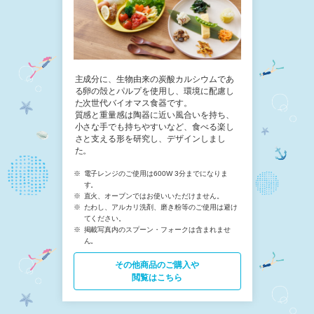
主成分に、生物由来の炭酸カルシウムであ
る卵の殻とパルプを使用し、環境に配慮し
た次世代バイオマス食器です。
質感と重量感は陶器に近い風合いを持ち、
小さな手でも持ちやすいなど、食べる楽し
さと支える形を研究し、デザインしまし
た。
電子レンジのご使用は600W 3分までになりま
す。
直火、オーブンではお使いいただけません。
たわし、アルカリ洗剤、磨き粉等のご使用は避け
てください。
掲載写真内のスプーン・フォークは含まれませ
ん。
その他商品の​ご購入や
閲覧はこちら