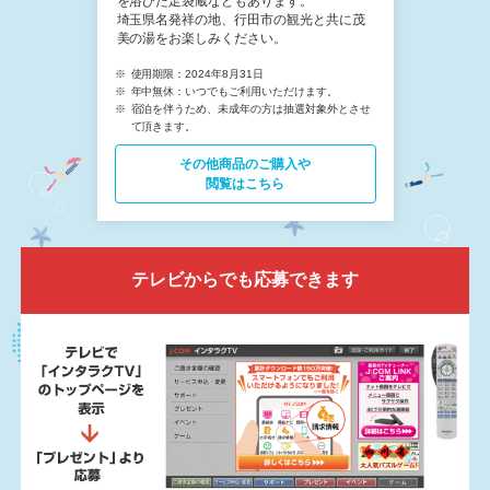
を浴びた足袋蔵などもあります。
埼玉県名発祥の地、行田市の観光と共に茂
美の湯をお楽しみください。
使用期限：2024年8月31日
年中無休：いつでもご利用いただけます。
宿泊を伴うため、未成年の方は抽選対象外とさせ
て頂きます。
その他商品の​ご購入や
閲覧はこちら
テレビからでも応募できます