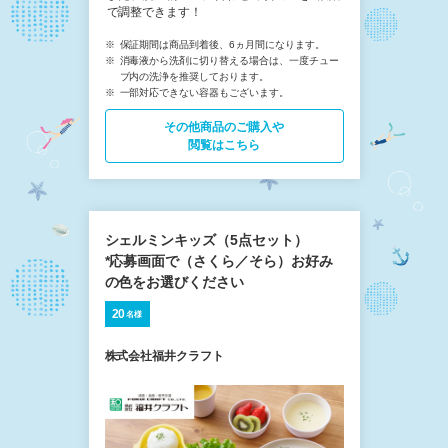
で調整できます！
保証期間は商品到着後、6ヵ月間になります。
消毒液から洗剤に切り替える場合は、一度チュー
ブ内の洗浄を推奨しております。
一部対応できない容器もございます。
その他商品の​ご購入や
閲覧はこちら
シェルミンキッズ（5点セット）
*応募画面で（さくら／そら）お好み
の色をお選びください
20
名様
株式会社福井クラフト