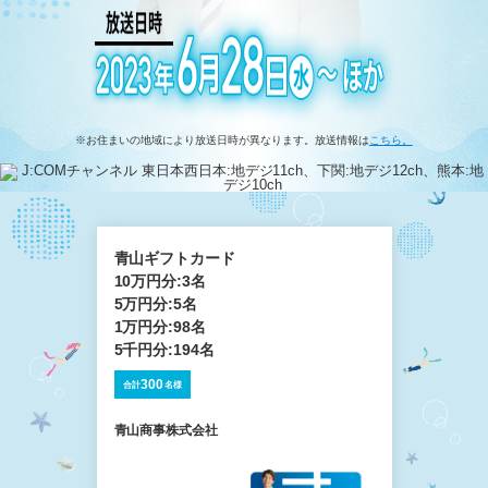
※お住まいの地域により放送日時が異なります。放送情報は
こちら。
青山ギフトカード
10万円分:3名
5万円分:5名
1万円分:98名
5千円分:194名
300
合計
名様
青山商事株式会社