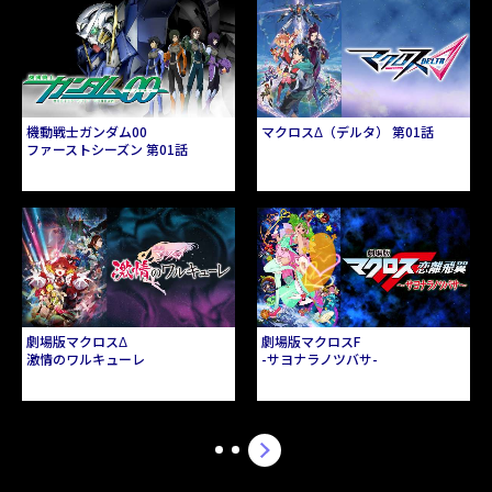
機動戦士ガンダム00
マクロスΔ（デルタ） 第01話
ファーストシーズン 第01話
劇場版マクロスΔ
劇場版マクロスF
激情のワルキューレ
-サヨナラノツバサ-