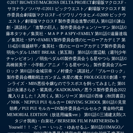
©2017 BIGWEST/MACROSS DELTA PROJECT劇場版マクロスF -
サヨナラノツバサ-©2011 ビックウエスト／劇場版マクロスＦ製
作委員会劇場版マクロスF -イツワリノウタヒメ-©2009 ビックウ
エスト／劇場版マクロスＦ製作委員会進撃の巨人 第01話©諫山
創・講談社／「進撃の巨人」製作委員会チェンソーマン 第01話©
藤本タツキ／集英社・ＭＡＰＰＡSPY×FAMILY 第01話©遠藤達哉
／集英社・SPY×FAMILY製作委員会僕のヒーローアカデミア 第
114話©堀越耕平／集英社・僕のヒーローアカデミア製作委員会
弱虫ペダル LIMIT BREAK（第五期） 第01話©渡辺航（週刊少年
チャンピオン）／弱虫ペダル05製作委員会うる星やつら 第01話©
高橋留美子・小学館／アニメ「うる星やつら」製作委員会ブルー
ロック 第01話©金城宗幸・ノ村優介・講談社／「ブルーロック」
製作委員会機動戦士ガンダム 水星の魔女 PROLOGUE©創通・サ
ンライズ・MBS悪役令嬢なのでラスボスを飼ってみました 第01
話©永瀬さらさ・紫真依／KADOKAWA／悪ラス製作委員会2022
魔入りました！入間くん 第3シリーズ 第01話©西修（秋田書店)
／NHK・NEPPUI PUI モルカー DRIVING SCHOOL 第01話©見里
朝希／PUI PUI モルカーDS製作委員会ベルセルク 黄金時代篇
MEMORIAL EDITION（放送用編集ver.） 第01話©三浦建太郎(ス
タジオ我画)・白泉社／BERSERK FILM PARTNERSDo It
Yourself！！ -どぅー・いっと・ゆあせるふ- 第01話©IMAGO／