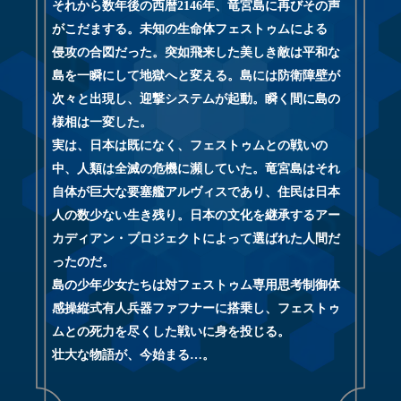
それから数年後の⻄暦2146年、⻯宮島に再びその声
がこだまする。未知の⽣命体フェストゥムによる
侵攻の合図だった。突如⾶来した美しき敵は平和な
島を⼀瞬にして地獄へと変える。島には防衛障壁が
次々と出現し、迎撃システムが起動。瞬く間に島の
様相は一変した。
実は、日本は既になく、フェストゥムとの戦いの
中、人類は全滅の危機に瀕していた。竜宮島はそれ
自体が巨大な要塞艦アルヴィスであり、住民は日本
人の数少ない生き残り。日本の文化を継承するアー
カディアン・プロジェクトによって選ばれた人間だ
ったのだ。
島の少年少女たちは対フェストゥム専用思考制御体
感操縦式有人兵器ファフナーに搭乗し、フェストゥ
ムとの死力を尽くした戦いに身を投じる。
壮大な物語が、今始まる…。