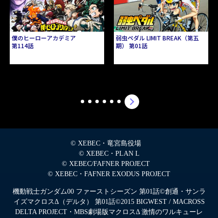
僕のヒーローアカデミア
弱虫ペダル LIMIT BREAK（第五
第114話
期） 第01話
© XEBEC・竜宮島役場
© XEBEC・PLAN L
© XEBEC/FAFNER PROJECT
© XEBEC・FAFNER EXODUS PROJECT
機動戦士ガンダム00 ファーストシーズン 第01話©創通・サンラ
イズマクロスΔ（デルタ） 第01話©2015 BIGWEST / MACROSS
DELTA PROJECT
・MBS劇場版マクロスΔ 激情のワルキューレ