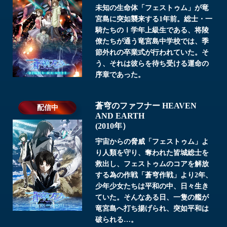
未知の生命体「フェストゥム」が竜
宮島に突如襲来する1年前。総士・一
騎たちのⅠ学年上級生である、将陵
僚たちが通う竜宮島中学校では、季
節外れの卒業式が行われていた。そ
う、それは彼らを待ち受ける運命の
序章であった。
蒼穹のファフナー HEAVEN
配信中
AND EARTH
(2010年）
宇宙からの脅威「フェストゥム」よ
り人類を守り、奪われた皆城総士を
救出し、フェストゥムのコアを解放
する為の作戦「蒼穹作戦」より2年、
少年少女たちは平和の中、日々生き
ていた。そんなある日、一隻の艦が
竜宮島へ打ち揚げられ、突如平和は
破られる…。