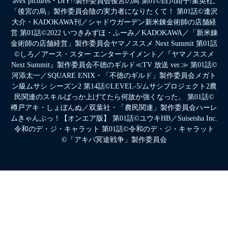
avex pictures・DIY!!製作委員会後宮の烏 第01©白川紺子/集英社,
「後宮の烏」製作委員会陰の実力者になりたくて！ 第01話©逢沢
大介・KADOKAWA刊／シャドウガーデン新米錬金術師の店舗経
営 第01話©2022 いつきみずほ・ふーみ／KADOKAWA／「新米錬
金術師の店舗経営」製作委員会ヤマノススメ Next Summit 第01話
©しろ／アース・スター エンターテイメント／『ヤマノススメ
Next Summit』製作委員会不徳のギルド≪TV 放送 ver.≫ 第01話©
河添太一／SQUARE ENIX・「不徳のギルド」製作委員会メガト
ン級ムサシ シーズン2 第14話©LEVEL-5/ムサシプロジェクト2農
民関連のスキルばっか上げてたら何故か強くなった。 第01話©
樽戸アキ・しょぼんぬ／双葉社・「農民関連」製作委員会ハーレ
ムきゃんぷっ！【オンエア版】 第01話©ユウキHB／Suiseisha Inc.
令和のデ・ジ・キャラット 第01話©令和のデ・ジ・キャラット
©「アキバ冥途戦争」製作委員会