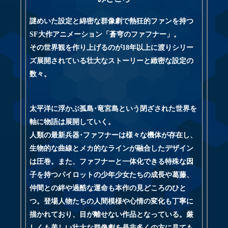
謎めいた設定と綿密な群像劇で熱狂的ファンを持つ
SF大作アニメーション「蒼穹のファフナー」。
その世界観を作り上げるのが18年以上に渡りシリー
ズ展開されている壮大なストーリーと緻密な設定の
数々。
太平洋に浮かぶ孤島･竜宮島という閉ざされた世界を
軸に物語は展開していく。
人類の最新兵器･ファフナーは様々な機体が存在し、
生物的な曲線とメカ的なラインが融合したデザイン
は圧巻。また、ファフナーと一体化できる特殊な因
子を持つパイロットの少年少女たちの成長や葛藤、
仲間との絆や過酷な運命も本作の見どころのひと
つ。登場人物たちの人間模様や心情の変化も丁寧に
描かれており、目が離せない作品となっている。厳
しくも美しい壮大な群像劇を是非多くの方に見ても