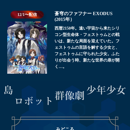
蒼穹のファフナー EXODUS
12/1〜配信
(2015年）
西暦2150年。遠い宇宙から来たシリ
コン型生命体・フェストゥムとの戦
いは、新たな局面を迎えていた。フ
ェストゥムの言語を解する少女と、
フェストゥムに守られた少女。ふた
りが出会う時、新たな世界の扉が開
く…。
みどころ