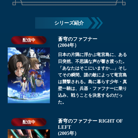
シリーズ紹介
蒼穹のファフナー
配信中
(2004年）
日本の片隅に浮かぶ竜宮島に、ある
日突然、不思議な声が響き渡った。
「あなたはそこにいますか…」そし
てその瞬間、謎の敵によって竜宮島
は襲撃される。島に暮らす少年・真
壁一騎は、兵器・ファフナーに乗り
込み、戦うことを決意するのだっ
た。
蒼穹のファフナー RIGHT OF
配信中
LEFT
(2005年）