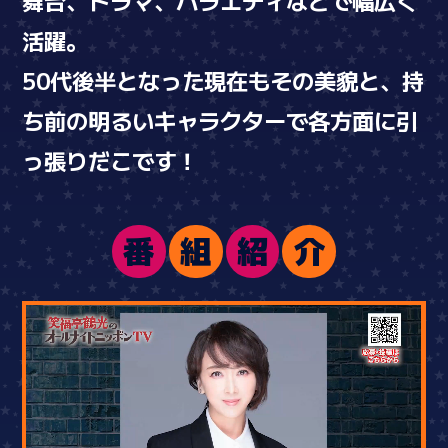
舞台、ドラマ、バラエティなどで幅広く
活躍。
50代後半となった現在もその美貌と、持
ち前の明るいキャラクターで各方面に引
っ張りだこです！
番
組
紹
介