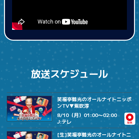
放送スケジュール
笑福亭鶴光のオールナイトニッポ
ンTV▼紫吹淳
8/10（月）01:00〜02:00
J:テレ
録画
[生]笑福亭鶴光のオールナイトニ