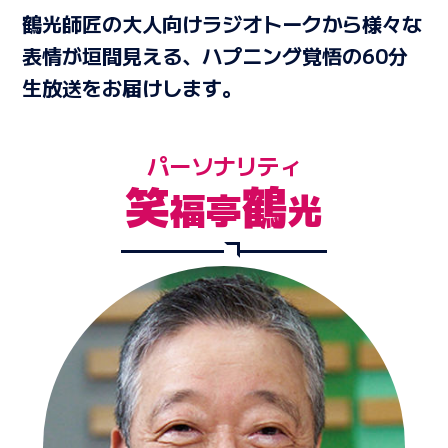
鶴光師匠の大人向けラジオトークから様々な
表情が垣間見える、
ハプニング覚悟の60分
生放送をお届けします。
パーソナリティ
笑
鶴
福亭
光