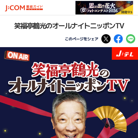
笑福亭鶴光のオールナイトニッポンTV
Tweet
Faceboo
L
このページをシェア