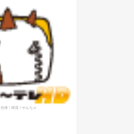
、任侠！韓流！やんちゃ