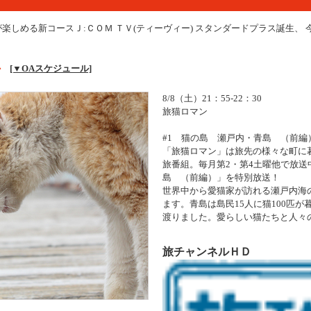
が楽しめる新コースＪ:ＣＯＭ ＴＶ(ティーヴィー) スタンダードプラス誕生、
ほか
[▼OAスケジュール]
8/8（土）21：55-22：30
旅猫ロマン
#1 猫の島 瀬戸内・青島 （前編
「旅猫ロマン」は旅先の様々な町に
旅番組。毎月第2・第4土曜他で放送
島 （前編）」を特別放送！
世界中から愛猫家が訪れる瀬戸内海
ます。青島は島民15人に猫100匹
渡りました。愛らしい猫たちと人々
旅チャンネルＨＤ