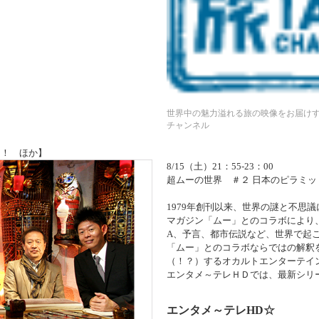
世界中の魅力溢れる旅の映像をお届け
チャンネル
ド！ ほか】
8/15（土）21：55-23：00
超ムーの世界 ＃２ 日本のピラミッ
1979年創刊以来、世界の謎と不思
マガジン「ムー」とのコラボにより、
A、予言、都市伝説など、世界で起
「ムー」とのコラボならではの解釈
（！？）するオカルトエンターテイ
エンタメ～テレＨＤでは、最新シリ
エンタメ～テレHD☆