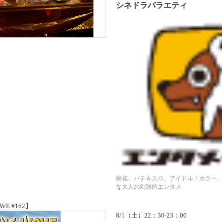
シネドラバラエティ
麻雀、パチ＆スロ、アイドル！ホラー
な大人の刺激的エンタメ
 #162】
8/1（土）22：30-23：00