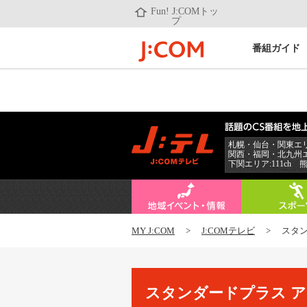
Fun! J:COMトッ
プ
番組ガイド
札幌・仙台・関東エリア
関西・福岡・北九州エリ
下関エリア:111ch 熊
MY J:COM
>
J:COMテレビ
> スタン
スタンダードプラス 