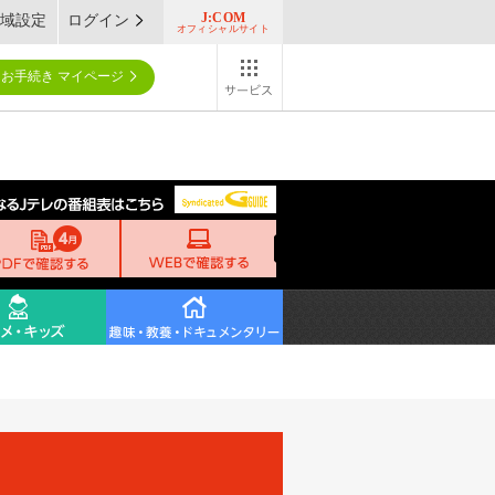
J:COM
域設定
ログイン
オフィシャルサイト
お手続き マイページ
テレビ
ネット
電話
モバイル
電力
ガス