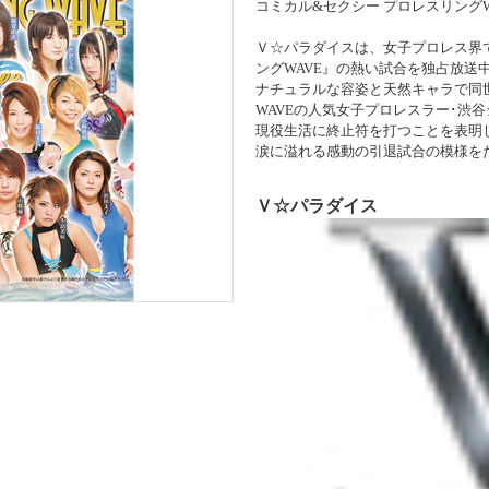
コミカル&セクシー プロレスリングWAV
Ｖ☆パラダイスは、女子プロレス界
ングWAVE』の熱い試合を独占放送
ナチュラルな容姿と天然キャラで同
WAVEの人気女子プロレスラー･渋谷
現役生活に終止符を打つことを表明し
涙に溢れる感動の引退試合の模様を
Ｖ☆パラダイス