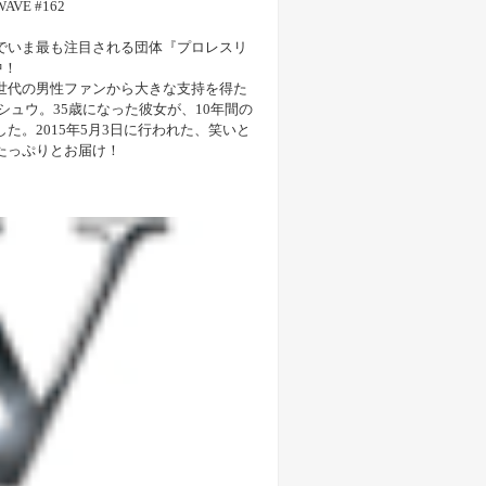
E #162
でいま最も注目される団体『プロレスリ
中！
世代の男性ファンから大きな支持を得た
シュウ。35歳になった彼女が、10年間の
た。2015年5月3日に行われた、笑いと
たっぷりとお届け！