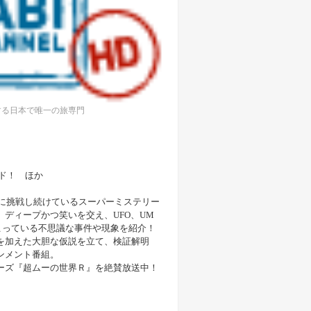
する日本で唯一の旅専門
ド！ ほか
議に挑戦し続けているスーパーミステリー
ディープかつ笑いを交え、UFO、UM
こっている不思議な事件や現象を紹介！
を加えた大胆な仮説を立て、検証解明
ンメント番組。
ーズ『超ムーの世界Ｒ』を絶賛放送中！