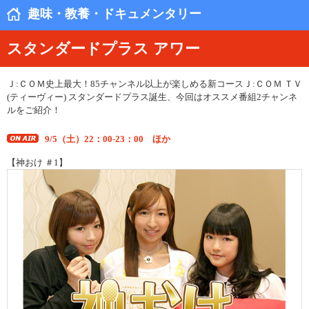
趣味・教養・ドキュメンタリー
スタンダードプラス アワー
Ｊ:ＣＯＭ史上最大！85チャンネル以上が楽しめる新コースＪ:ＣＯＭ ＴＶ
(ティーヴィー) スタンダードプラス誕生、今回はオススメ番組2チャンネ
ルをご紹介！
9/5（土）22：00-23：00 ほか
【神おけ ＃1】