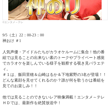
©エンタメ～テレ
9/5（土）22：00-23：00
神おけ ＃1
人気声優・アイドルたちがカラオケルームに集合！他の番
組では見ることの出来ない素のトークやプライベート感覚
でカラオケを楽しんでいる様子を観察する覗き見バラエテ
ィ。
＃１は、飯田里穂＆山崎はるか＆下地紫野の3名が登場！！
どんな素顔を見せてくれるのか？誰が何を歌うかは番組を
見てのお楽しみ！！
他では見ることのできないレア映像満載！エンタメ～テレ
ＨＤでは、最新作を絶賛放送中！