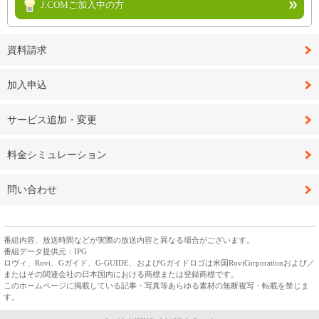
J:COMご加入中の方
資料請求
加入申込
サービス追加・変更
料金シミュレーション
問い合わせ
番組内容、放送時間などが実際の放送内容と異なる場合がございます。
番組データ提供元：IPG
ロヴィ、Rovi、Gガイド、G-GUIDE、およびGガイドロゴは米国RoviCorporationおよび／
またはその関連会社の日本国内における商標または登録商標です。
このホームページに掲載している記事・写真等あらゆる素材の無断複写・転載を禁じま
す。