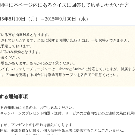
間中に本ページ内にあるクイズに回答して応募いただいた方
015年8月10日（月）～2015年9月30日（水）
ている方が抽選対象となります。
えさせていただきます。当落に関するお問い合わせには、一切お答えできません。
発送予定しております。
1回のみ有効となります。
応募ください。
る場合があります。あらかじめご了承ください。
ルバッテリーチャージャーは、iPhoneとAndroidに対応していますが、付属するケ
ます。iPhoneを充電する場合には別途専用ケーブルを各自でご用意ください。
する通知事項
る通知事項に同意の上、お申し込みください。
キャンペーンのプレゼント抽選・送付、サービスのご案内などのご連絡の為に利用
すが、プレゼントのお申込は無効になります。
同意、承諾を得ない限り、個人情報を第三者に提供することはございません。