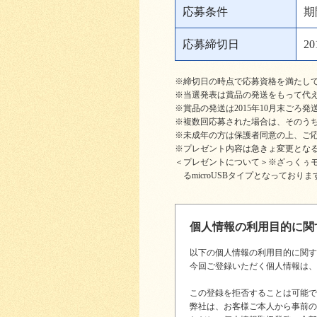
応募条件
期
応募締切日
2
※締切日の時点で応募資格を満たし
※当選発表は賞品の発送をもって代
※賞品の発送は2015年10月末ごろ
※複数回応募された場合は、そのうち
※未成年の方は保護者同意の上、ご
※プレゼント内容は急きょ変更とな
＜プレゼントについて＞※ざっくぅモバイ
るmicroUSBタイプとなっており
個人情報の利用目的に関
以下の個人情報の利用目的に関す
今回ご登録いただく個人情報は、
この登録を拒否することは可能で
弊社は、お客様ご本人から事前の