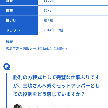
身長
180cm
体重
85kg
投 / 打
左 / 左
ドラフト
2014年 2位
経歴
広島工高－法政大－横浜DeNA（15年～）
勝利の方程式として完璧な仕事ぶりです
が、三嶋さんへ繋ぐセットアッパーとし
ての役割をどう感じていますか？