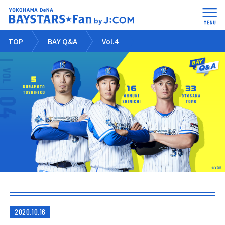
TOP
BAY Q&A
Vol.4
2020.10.16