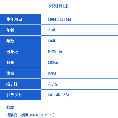
PROFILE
生年月日
1994年1月6日
年齢
27歳
年数
10年
出身地
神奈川県
身長
183cm
体重
83kg
投 / 打
右 / 左
ドラフト
2011年 5位
経歴
横浜高－横浜DeNA（12年～）