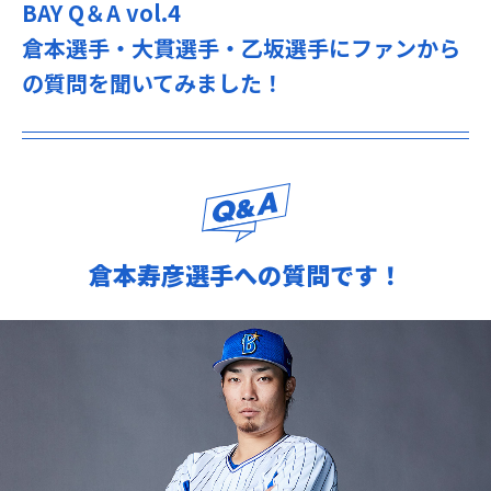
BAY Q＆A vol.4
倉本選手・大貫選手・乙坂選手にファンから
の質問を聞いてみました！
倉本寿彦選手への質問です！