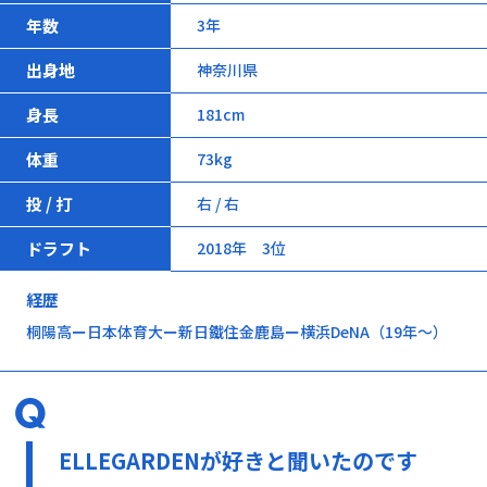
年数
3年
出身地
神奈川県
身長
181cm
体重
73kg
投 / 打
右 / 右
ドラフト
2018年 3位
経歴
桐陽高ー日本体育大ー新日鐵住金鹿島ー横浜DeNA（19年～）
ELLEGARDENが好きと聞いたのです