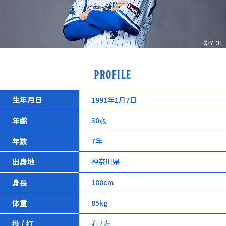
PROFILE
生年月日
1991年1月7日
年齢
30歳
年数
7年
出身地
神奈川県
身長
180cm
体重
85kg
投 / 打
右 / 左