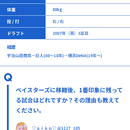
体重
88kg
投 / 打
右 / 右
ドラフト
2007年（高）3巡目
経歴
宇治山田商高－巨人(08～18年)－横浜DeNA(19年～)
ベイスターズに移籍後、1番印象に残って
る試合はどれですか？その理由も教えて
ください。
♡ａｉｋｏ♡ @1127_105