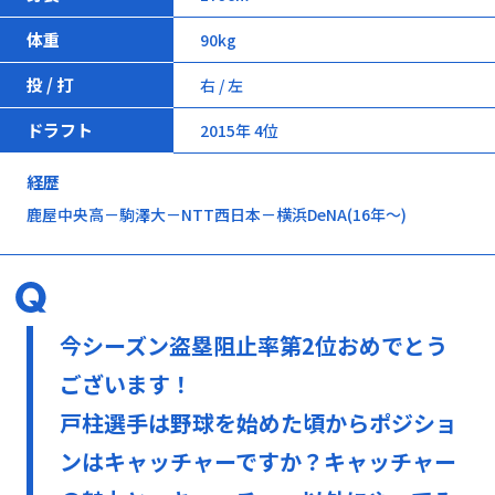
体重
90kg
投 / 打
右 / 左
ドラフト
2015年 4位
経歴
鹿屋中央高－駒澤大－NTT西日本－横浜DeNA(16年～)
今シーズン盗塁阻止率第2位おめでとう
ございます！
戸柱選手は野球を始めた頃からポジショ
ンはキャッチャーですか？キャッチャー