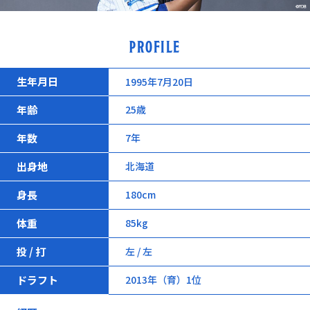
PROFILE
生年月日
1995年7月20日
年齢
25歳
年数
7年
出身地
北海道
身長
180cm
体重
85kg
投 / 打
左 / 左
ドラフト
2013年（育）1位