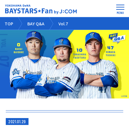
TOP
BAY Q&A
Vol.7
2021.01.29