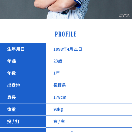
PROFILE
生年月日
1998年4月21日
年齢
23歳
年数
1年
出身地
長野県
身長
178cm
体重
93kg
投 / 打
右 / 右