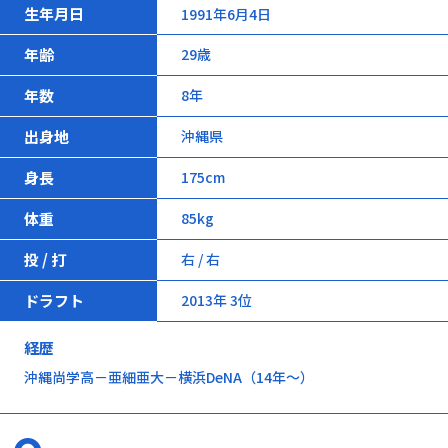
生年月日
1991年6月4日
年齢
29歳
年数
8年
出身地
沖縄県
身長
175cm
体重
85kg
投 / 打
右 / 右
ドラフト
2013年 3位
経歴
沖縄尚学高－亜細亜大－横浜DeNA（14年～）