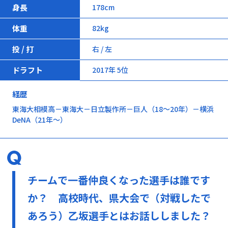
身長
178cm
体重
82kg
投 / 打
右 / 左
ドラフト
2017年 5位
経歴
東海大相模高－東海大－日立製作所－巨人（18～20年）－横浜
DeNA（21年～）
チームで一番仲良くなった選手は誰です
か？ 高校時代、県大会で（対戦したで
あろう）乙坂選手とはお話ししました？