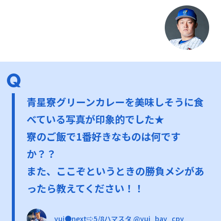
青星寮グリーンカレーを美味しそうに食
べている写真が印象的でした★
寮のご飯で1番好きなものは何です
か？？
また、ここぞというときの勝負メシがあ
ったら教えてください！！
yui●next⇨5/8ハマスタ @yui_bay_cpy