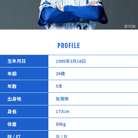
PROFILE
生年月日
1995年3月16日
年齢
26歳
年数
5年
出身地
佐賀県
身長
173cm
体重
80kg
投 / 打
左 / 左