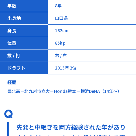
年数
8年
出身地
山口県
身長
182cm
体重
85kg
投 / 打
右 / 右
ドラフト
2013年 2位
経歴
豊北高－北九州市立大－Honda熊本－横浜DeNA（14年～）
先発と中継ぎを両方経験された年があり