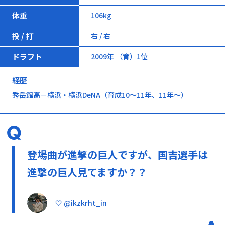
体重
106kg
投 / 打
右 / 右
ドラフト
2009年 （育）1位
経歴
秀岳館高－横浜・横浜DeNA（育成10～11年、11年～）
登場曲が進撃の巨人ですが、国吉選手は
進撃の巨人見てますか？？
🤍 @ikzkrht_in