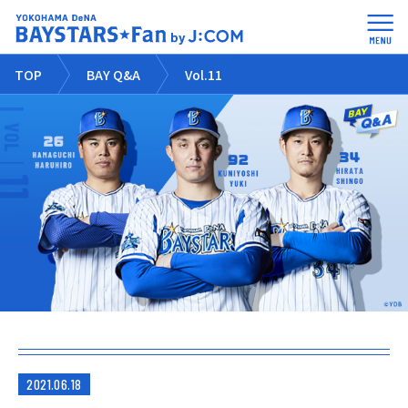
TOP
BAY Q&A
Vol.11
2021.06.18