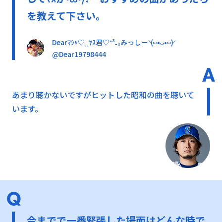
を教えて下さい。
Dearﾏｼｬ♡⸒⸒ﾔｽ君♡⁼³₌₃みっしー◝(⑅•ᴗ•⑅)◜
@Dear19798444
あまり聴かないですがヒットした昭和の曲を聴いて
います。
今までで一番緊張した場面はどんな時で