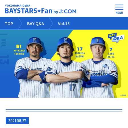
TOP
BAY Q&A
Vol.13
2021.08.27