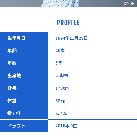
PROFILE
生年月日
1994年11月28日
年齢
26歳
年数
5年
出身地
岡山県
身長
178cm
体重
88kg
投 / 打
右 / 左
ドラフト
2016年 9位