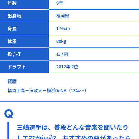
年数
9年
出身地
福岡県
身長
176cm
体重
80kg
投 / 打
右 / 両
ドラフト
2012年 2位
経歴
福岡工高－法政大－横浜DeNA（13年～）
三嶋選手は、普段どんな音楽を聞いたり
してﾏｽか•́ω•̀)? おすすめの曲があったら