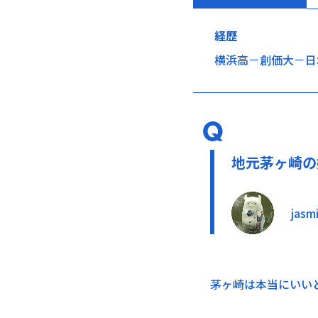
経歴
横浜高－創価大－日本
地元茅ヶ崎の
jasm
茅ヶ崎は本当にいい