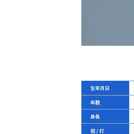
生年月日
年数
身長
投 / 打