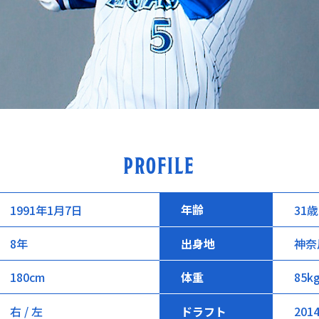
PROFILE
年齢
1991年1月7日
31歳
8年
出身地
神奈
180cm
体重
85k
右 / 左
ドラフト
201