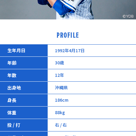
PROFILE
生年月日
1992年4月17日
年齢
30歳
年数
12年
出身地
沖縄県
身長
186cm
体重
88kg
投 / 打
右 / 右