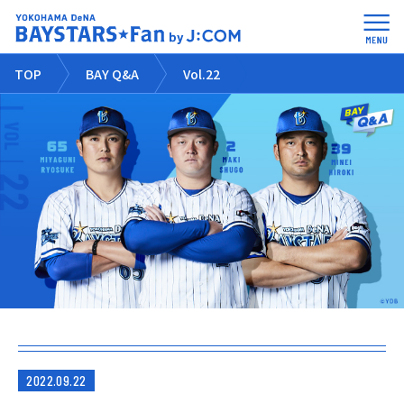
TOP
BAY Q&A
Vol.22
2022.09.22