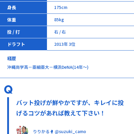
身長
175cm
体重
85kg
投 / 打
右 / 右
ドラフト
2013年 3位
経歴
沖縄尚学高－亜細亜大－横浜DeNA(14年～)
バット投げが鮮やかですが、キレイに投
げるコツがあれば教えて下さい！
りりかる🥊 @suzuki_camo