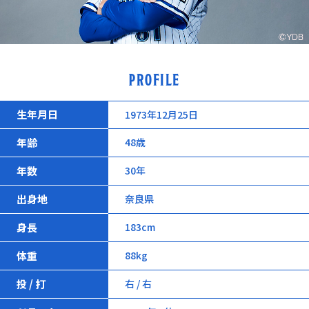
PROFILE
生年月日
1973年12月25日
年齢
48歳
年数
30年
出身地
奈良県
身長
183cm
体重
88kg
投 / 打
右 / 右