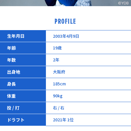
PROFILE
生年月日
2003年4月9日
年齢
19歳
年数
2年
出身地
大阪府
身長
185cm
体重
90kg
投 / 打
右 / 右
ドラフト
2021年 1位