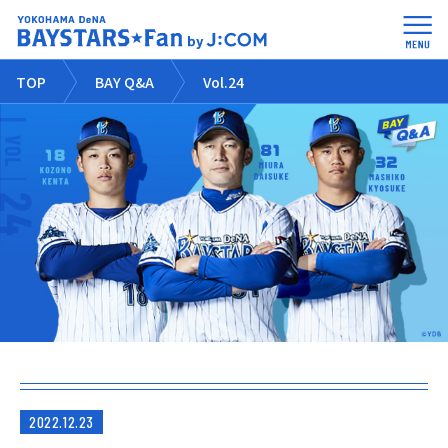
TOP
BAY Q&A
Vol.24
2022.12.23