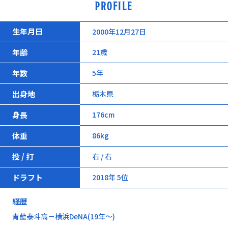
PROFILE
生年月日
2000年12月27日
年齢
21歳
年数
5年
出身地
栃木県
身長
176cm
体重
86kg
投 / 打
右 / 右
ドラフト
2018年 5位
経歴
青藍泰斗高－横浜DeNA(19年～)