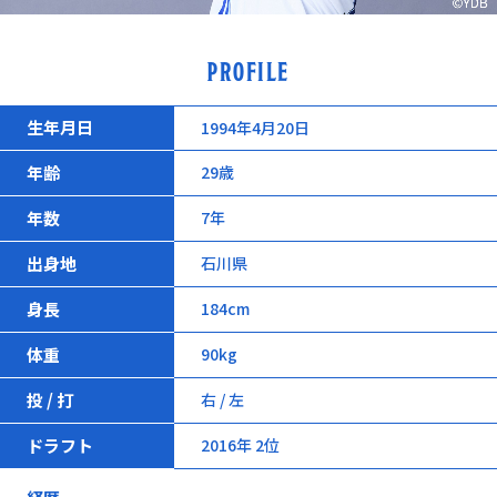
PROFILE
生年月日
1994年4月20日
年齢
29歳
年数
7年
出身地
石川県
身長
184cm
体重
90kg
投 / 打
右 / 左
ドラフト
2016年 2位