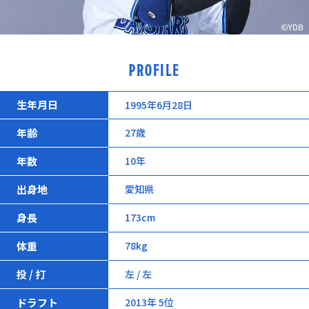
PROFILE
生年月日
1995年6月28日
年齢
27歳
年数
10年
出身地
愛知県
身長
173cm
体重
78kg
投 / 打
左 / 左
ドラフト
2013年 5位