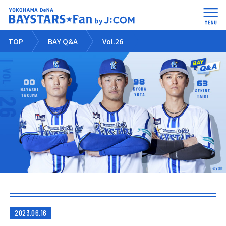
TOP
BAY Q&A
Vol.26
2023.06.16