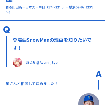
経歴
青森山田高－日本大－中日（17～22年）－横浜DeNA（23年
～）
登場曲SnowManの理由を知りたいで
す！
あづみ @Azumi_Syo
奥さんと相談して決めました！