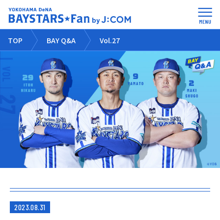
TOP
BAY Q&A
Vol.27
2023.08.31