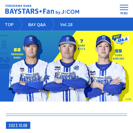
TOP
BAY Q&A
Vol.28
2023.10.06