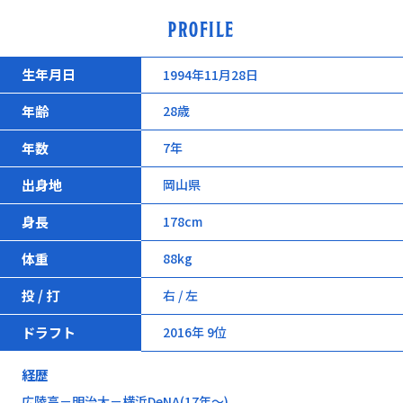
PROFILE
生年月日
1994年11月28日
年齢
28歳
年数
7年
出身地
岡山県
身長
178cm
体重
88kg
投 / 打
右 / 左
ドラフト
2016年 9位
経歴
広陵高－明治大－横浜DeNA(17年～)