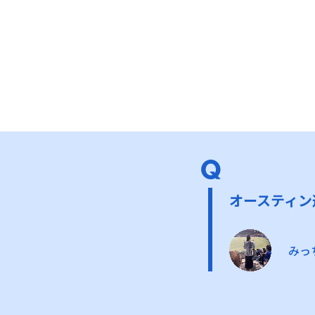
オースティン
みっ