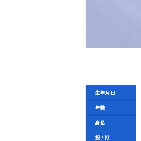
生年月日
年数
身長
投 / 打