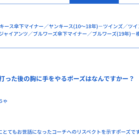
キース傘下マイナー／ヤンキース(10～18年)－ツインズ／ツ
／ジャイアンツ／ブルワーズ傘下マイナー／ブルワーズ(19年)－横浜
打った後の胸に手をやるポーズはなんですかー？
ちゃ
にとてもお世話になったコーチへのリスペクトを示すポーズで