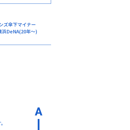
インズ傘下マイナー
DeNA(20年～)
す。