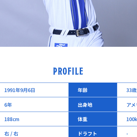
PROFILE
年齢
1991年9月6日
33歳
6年
出身地
アメ
188cm
体重
100
右 / 右
ドラフト
-