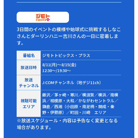
3日間のイベントの模様や始球式に挑戦するしなこ
さんとダーリンハニー吉川さんの一日に密着しま
す。
番組名
ジモトトピックス・プラス
8/11(月)～8/15(金)
放送日時
12:30～/19:30～
放送
J:COMチャンネル（地デジ11ch）
チャンネル
藤沢／茅ヶ崎・寒川／横須賀／横浜／南横
視聴可能
浜／相模原・大和／かながわセントラル／
エリア
鎌倉／西湘（小田原・南足柄・開成・秦
野・伊勢原）／町田・川崎 エリア
※放送スケジュール・内容は予告なく変更となる
場合があります。