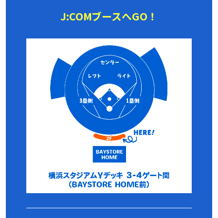
J:COMブースへGO！