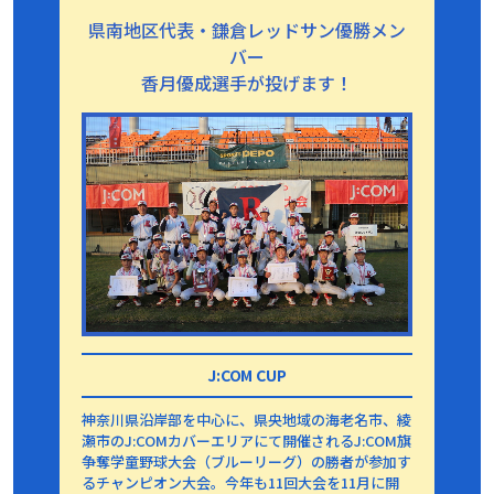
県南地区代表・鎌倉レッドサン優勝メン
バー
香月優成選手が投げます！
J:COM CUP
神奈川県沿岸部を中心に、県央地域の海老名市、綾
瀬市のJ:COMカバーエリアにて開催されるJ:COM旗
争奪学童野球大会（ブルーリーグ）の勝者が参加す
るチャンピオン大会。今年も11回大会を11月に開