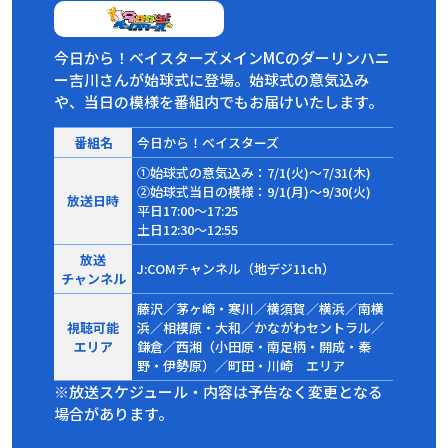
今日から！ベイスターズメインMCのダーリンハニ
ー吉川さんが始球式に登場。始球式の意気込み
や、当日の模様を番組内でもお届けいたします。
番組名
今日から！ベイスターズ
①始球式の意気込み：7/1(火)～7/31(木)
②始球式当日の模様：9/1(月)～9/30(火)
放送日時
平日17:00～17:25
土日12:30～12:55
放送
J:COMチャンネル（地デジ11ch）
チャンネル
藤沢／茅ヶ崎・寒川／横須賀／横浜／南横
視聴可能
浜／相模原・大和／かながわセントラル／
エリア
鎌倉／西湘（小田原・南足柄・開成・秦
野・伊勢原）／町田・川崎 エリア
※放送スケジュール・内容は予告なく変更となる
場合があります。