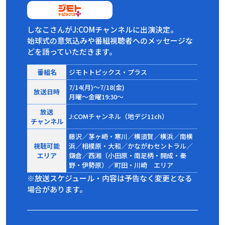
しなこさんがJ:COMチャンネルに出演決定。
始球式の意気込みや番組視聴者へのメッセージな
どを語っていただきます。
番組名
ジモトトピックス・プラス
7/14(月)～7/18(金)
放送日時
月曜～金曜19:30～
放送
J:COMチャンネル（地デジ11ch）
チャンネル
藤沢／茅ヶ崎・寒川／横須賀／横浜／南横
視聴可能
浜／相模原・大和／かながわセントラル／
エリア
鎌倉／西湘（小田原・南足柄・開成・秦
野・伊勢原）／町田・川崎 エリア
※放送スケジュール・内容は予告なく変更となる
場合があります。