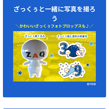
ざっくぅと一緒に写真を撮ろ
う
＼かわいいざっくぅフォトプロップスも♪／
©YDB