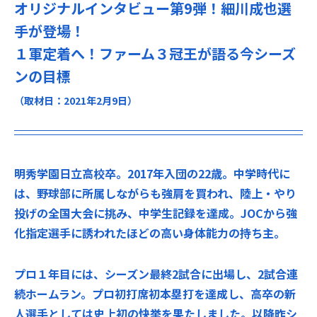
オリジナルインタビュー第9弾！細川成也選
手が登場！
１軍定着へ！ファーム３冠王が語る今シーズ
ンの目標
（取材日：2021年2月9日）
明秀学園日立高校卒。2017年入団の22歳。中学時代に
は、野球部に所属しながらも強肩を買われ、陸上・やり
投げの全国大会に挑み、中学生記録を達成。JOCから強
化指定選手に誘われたほどの高い身体能力の持ち主。
プロ１年目には、シーズン最終2試合に出場し、2試合連
続ホームラン。プロ初打席初本塁打を達成し、高卒の新
人選手としては史上初の快挙を果たしました。以降昨シ