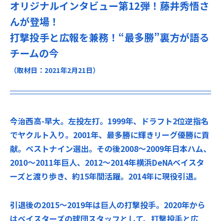
オリジナルインタビュー第12弾！藤井秀悟さ
んが登場！
打撃投手と広報を兼務！“最多勝”裏方が語る
チームの今
（取材日：2021年2月21日）
今治西高-早大。左投左打。1999年、ドラフト2位逆指名
でヤクルト入り。2001年、最多勝に輝きリーグ優勝に貢
献。ベストナイン選出。その後2008〜2009年日本ハム、
2010〜2011年巨人、2012〜2014年横浜DeNAベイスタ
ーズと渡り歩き、約15年間活躍。2014年に現役引退。
引退後の2015〜2019年は巨人の打撃投手。2020年から
はベイスターズの球団スタッフとして、打撃投手と広