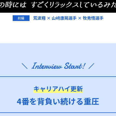
荒波翔 × 山﨑康晃選手 × 牧秀悟選手
前編
キャリアハイ更新
4番を背負い続ける重圧