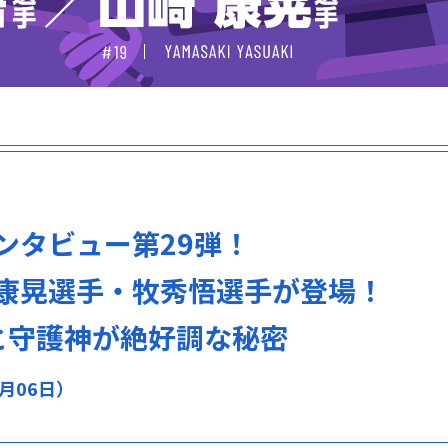
ンタビュー第29弾！
康晃選手・牧秀悟選手が登場！
と守護神が絶好調な秘密
0月06日）