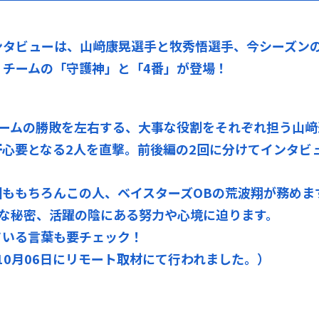
ンタビューは、山﨑康晃選手と牧秀悟選手、今シーズン
、チームの「守護神」と「4番」が登場！
チームの勝敗を左右する、大事な役割をそれぞれ担う山﨑
心要となる2人を直撃。前後編の2回に分けてインタビ
回ももちろんこの人、ベイスターズOBの荒波翔が務めま
調な秘密、活躍の陰にある努力や心境に迫ります。
ている言葉も要チェック！
年10月06日にリモート取材にて行われました。）