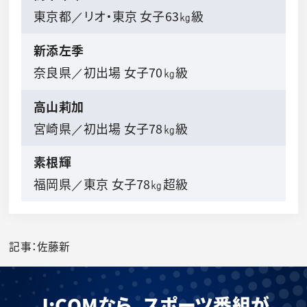
東京都／リオ・東京 女子63㎏級
新添左季
奈良県／初出場 女子70㎏級
高山莉加
宮崎県／初出場 女子78㎏級
素根輝
福岡県／東京 女子78㎏超級
記事：佐藤新
J:COMなら、スポーツ番組が