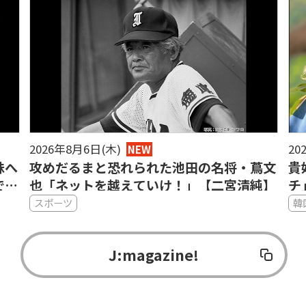
2026年8月6日(木)
20
NEW
妹へ
攻めだるまと恐れられた池田の名将・蔦文
貴
で
也「ネットを越えていけ！」【二宮清純】
チ
図
スポーツ
韓
J:magazine!