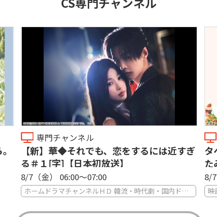
CS専門チャンネル
専門チャンネル
ら。
【新】華◆それでも、恋をするには近すぎ
タ
る＃１[字]【日本初放送】
た
8/7（金） 06:00〜07:00
8/
ホームドラマチャンネルＨＤ 韓流・時代劇・国内ドラマ
映