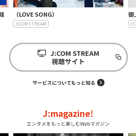
日韓
（LOVE SONG）
御
J:COM STREAM
J:
J:COM STREAM
視聴サイト
サービスについてもっと知る
J:magazine!
エンタメをもっと楽しむWebマガジン