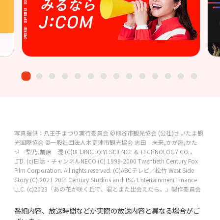
写真提供：八王子まつり実行委員会
©熊谷市観光協会
(公社)さいたま観
光国際協会
©一般社団法人木更津市観光協会
志田 未来,かが屋,かた
せ 梨乃,前原 滉
(C)BEIJING IQIYI SCIENCE & TECHNOLOGY CO.，
LTD.
(c)日活・チャンネルNECO
(C) 1999-2000 Twentieth Century Fox
Film Corporation. All rights reserved.
(C)ABCテレビ／松竹
West Side
Story (C) 2021 20th Century Studios and TSG Entertainment Finance
LLC.
(c)2023「あの花が咲く丘で、君とまた出会えたら。」製作委員会
番組内容、放送時間などが実際の放送内容と異なる場合がご