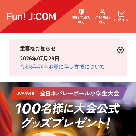
新規ご加入
ご利用中
ログイン
の方
の方
重要なお知らせ
契約内容確認・変更
2026年07月29日
令和8年熊本地震に伴う支援について
お困りごと解決・よくあるご質問
ウェブメール
マガジン