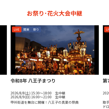
お祭り･花火大会中継
LIVE
関東
祭り
LI
令和8年 八王子まつり
第
2026/8/8(土) 15:30〜18:00 生中継
202
2026/8/9(日) 16:00〜21:00 生中継
甲州街道を舞台に開催！八王子の真夏の祭典
取
ド