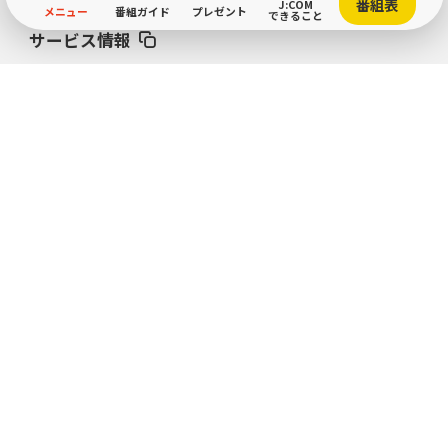
番組表
J:COM
メニュー
番組ガイド
プレゼント
できること
サービス情報
オンラインショップ
サポート
お困りごと解決・よくあるご質問
Fun! J:COM
テレビ番組情報／プレゼント・優待
マイページ
契約内容確認・変更
企業サイト
アカウント一覧