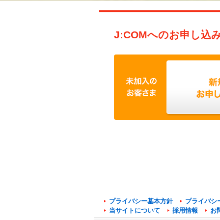
J:COMへのお申し込
プライバシー基本方針
プライバシ
当サイトについて
採用情報
お