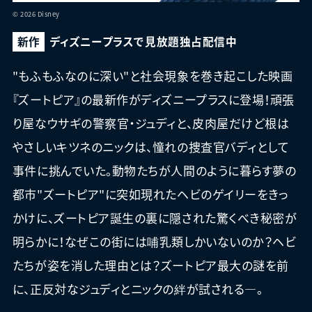
© 2026 Disney
新作
ディズニープラスで見放題独占配信中
"もふもふなのに深い"と社会現象を巻き起こした映画
『ズートピア』の最新作がディズニープラスに登場！頑張
り屋なウサギの警察官・ジュディと、皮肉屋だけど根は
やさしいキツネのニックは、憧れの捜査官バディとして
事件に挑んでいた。動物たちが人間のように暮らす夢の
都市"ズートピア"に突如現れたヘビのゲイリーをきっ
かけに、ズートピア誕生の裏に隠された驚くべき秘密が
明らかに！なぜこの街には哺乳類しかいないのか？ヘビ
たちが姿を消した理由とは？ズートピア最大の謎を前
に、正反対なジュディとニックの絆が試される―。