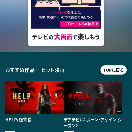
大
楽
テレビ
画面
しもう
の
で
おすすめ作品
ー
ヒット映画
TOP
に戻る
HELP/復讐島
デアデビル：ボーン・アゲイン シ
ーズン2