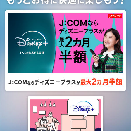
2
月
半額
:
J
COM
ディズニープラス
最大
カ
なら
が