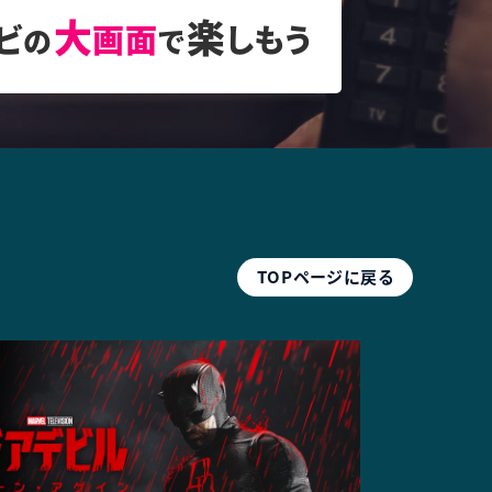
大
楽
ビ
画面
しもう
の
で
TOP
ページ
に戻る