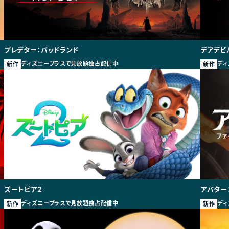
プレデター：バッドランド
デアデビ
ディズニープラスで見放題独占配信中
ディ
新作
新作
ズートピア２
アバター
ディズニープラスで見放題独占配信中
ディ
新作
新作