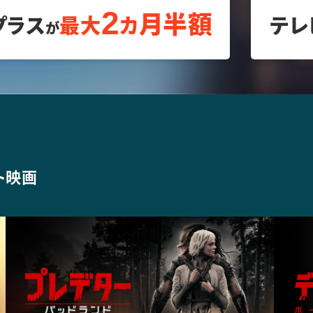
2
月
半額
テレ
プラス
最大
カ
が
ト映画