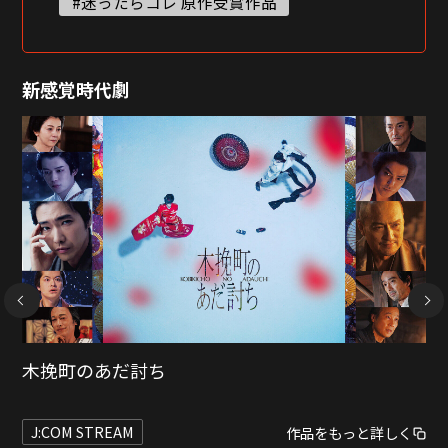
#迷ったらコレ 原作受賞作品
新感覚時代劇
NEXT
花のお江戸の釣りバカ日誌
J:COM STREAM