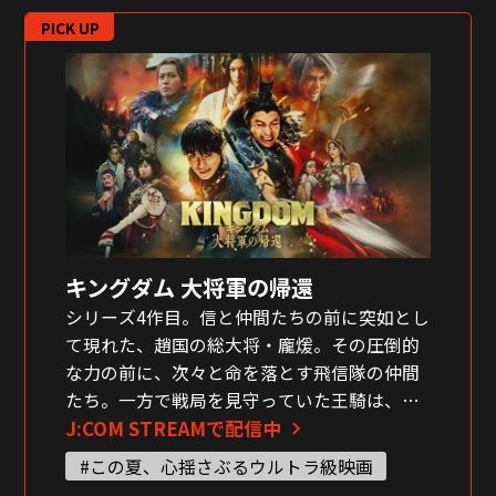
PICK UP
キングダム 大将軍の帰還
シリーズ4作目。信と仲間たちの前に突如とし
て現れた、趙国の総大将・龐煖。その圧倒的
な力の前に、次々と命を落とす飛信隊の仲間
たち。一方で戦局を見守っていた王騎は、劣
J:COM STREAMで配信中
勢を覆すべく最強の大将軍として再び戦地に
舞い戻った。
#この夏、心揺さぶるウルトラ級映画