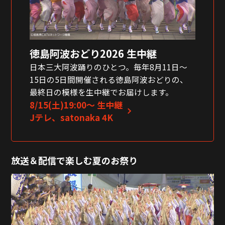
徳島阿波おどり2026 生中継
日本三大阿波踊りのひとつ。毎年8月11日〜
15日の5日間開催される徳島阿波おどりの、
最終日の模様を生中継でお届けします。
8/15(土)19:00〜 生中継
Jテレ、satonaka 4K
放送＆配信で楽しむ夏のお祭り