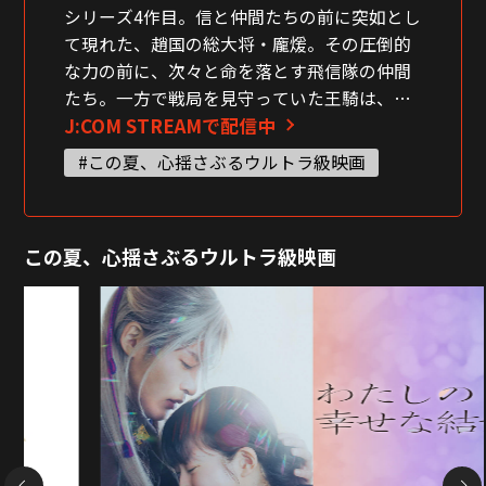
シリーズ4作目。信と仲間たちの前に突如とし
て現れた、趙国の総大将・龐煖。その圧倒的
な力の前に、次々と命を落とす飛信隊の仲間
たち。一方で戦局を見守っていた王騎は、劣
J:COM STREAMで配信中
勢を覆すべく最強の大将軍として再び戦地に
舞い戻った。
#この夏、心揺さぶるウルトラ級映画
この夏、心揺さぶるウルトラ級映画
NEXT