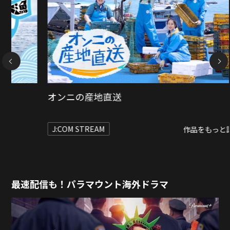
NEXT
浪漫紀行 照英 天空人の旅 in 沖縄
8/8(土) 20:30〜21:00
旅チャンネル ＨＤ
専門チャンネル
生活・趣味・教養
最速配信も！パラマウント海外ドラマ