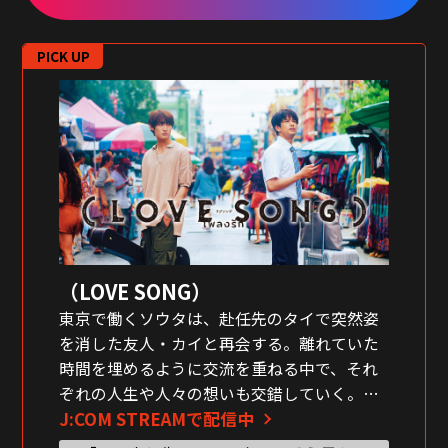
PICK UP
（LOVE SONG）
東京で働くソウタは、赴任先のタイで突然姿
を消した友人・カイと再会する。離れていた
時間を埋めるように交流を重ねる中で、それ
ぞれの人生や人々の想いも交錯していく。森
J:COM STREAMで配信中
崎ウィンと向井康二W主演、「2gether」のチ
ャンプ監督が手がけた日タイ共同制作映画。