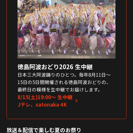
徳島阿波おどり2026 生中継
日本三大阿波踊りのひとつ。毎年8月11日〜
15日の5日間開催される徳島阿波おどりの、
最終日の模様を生中継でお届けします。
8/15(土)19:00〜 生中継
Jテレ、satonaka 4K
放送＆配信で楽しむ夏のお祭り