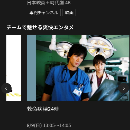
ファミリー劇場HD
専門チャンネル
ドラマ
チームで魅せる爽快エンタメ
NEXT
CRISIS 公安機動捜査隊特捜班
8/15(土) 10:00〜13:30