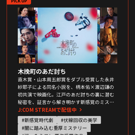
PICK UP
木挽町のあだ討ち
直木賞・山本周五郎賞をダブル受賞した永井
紗耶子による同名小説を、柄本佑×渡辺謙の
初共演で映画化。江戸のあだ討ちの裏に潜む
秘密を、証言から解き明かす新感覚のミステ
J:COM STREAMで配信中
リー時代劇。
#新感覚時代劇
#伏線回収の美学
#闇に踏み込む重厚ミステリー