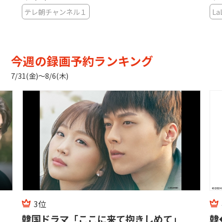
テレ朝チャンネル１
La
今週の録画予約ランキング
7/31(金)〜8/6(木)
3位
韓国ドラマ「ここに来て抱きしめて」
韓