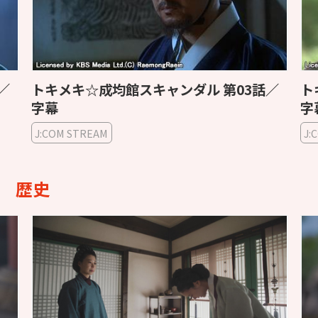
／
トキメキ☆成均館スキャンダル 第03話／
ト
字幕
字
J:COM STREAM
J:
歴史