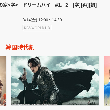
字>
ドリームハイ #1、2 [字][再][初]
[
人〜
8/14(金) 12:00〜14:30
8/1
KBS WORLD HD
テ
韓国時代劇