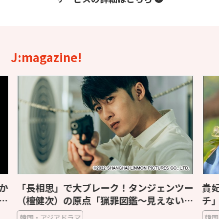
J:magazine!
ツー
貴妃が愛したライチを運べ！「長安のライ
「
い肖
チ」が描く前代未聞の大ミッション【相関
わ
図付き】
ま
韓国・アジアドラマ
韓