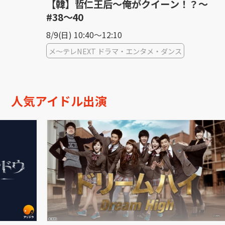
【韓】哲仁王后〜俺がクイーン！？〜
烏
#38〜40
#2
8/9(日) 10:40〜12:10
8/9
メ〜テレNEXT ドラマ・エンタメ・ダンス
KB
人気アイドル出演