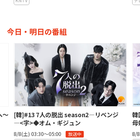
KNTV
テ
今日・明日の番組
へ〜
[韓]#13 7人の脱出 season2―リベンジ
韓
―<字>◆オム・ギジュン
母
8/8(土) 03:30〜05:00
8/