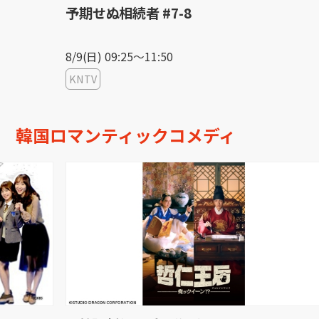
予期せぬ相続者 #7-8
リ
[字
8/9(日) 09:25〜11:50
8/1
KNTV
KB
韓国ロマンティックコメディ