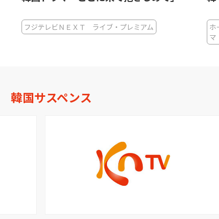
フジテレビＮＥＸＴ ライブ・プレミアム
ホ
マ
韓国サスペンス