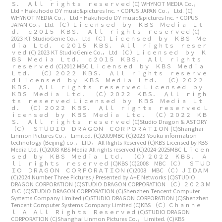
Ｓ． Ａｌｌ ｒｉｇｈｔｓ ｒｅｓｅｒｖｅｄ
(C) WHYNOT MEDIA Co.，
Ltd・Hakuhodo DY music&pictures Inc.・COPUS JAPAN Co.， Ltd.
(C)
WHYNOT MEDIA Co.， Ltd・Hakuhodo DY music&pictures Inc.・COPUS
JAPAN Co.， Ltd.
（Ｃ）Ｌｉｃｅｎｓｅｄ ｂｙ ＫＢＳ Ｍｅｄｉａ Ｌｔ
ｄ． ｃ２０１５ ＫＢＳ． Ａｌｌ ｒｉｇｈｔｓ ｒｅｓｅｒｖｅｄ
(C)
2023 KT StudioGenie Co.， Ltd
（Ｃ）Ｌｉｃｅｎｓｅｄ ｂｙ ＫＢＳ Ｍｅ
ｄｉａ Ｌｔｄ． ｃ２０１５ ＫＢＳ． Ａｌｌ ｒｉｇｈｔｓ ｒｅｓｅｒ
ｖｅｄ
(C) 2023 KT StudioGenie Co.， Ltd
（Ｃ）Ｌｉｃｅｎｓｅｄ ｂｙ Ｋ
ＢＳ Ｍｅｄｉａ Ｌｔｄ． ｃ２０１５ ＫＢＳ． Ａｌｌ ｒｉｇｈｔｓ
ｒｅｓｅｒｖｅｄ
(C)2012 MBC
Ｌｉｃｅｎｓｅｄ ｂｙ ＫＢＳ Ｍｅｄｉａ
Ｌｔｄ． （Ｃ）２０２２ ＫＢＳ． Ａｌｌ ｒｉｇｈｔｓ ｒｅｓｅｒｖｅ
ｄ
Ｌｉｃｅｎｓｅｄ ｂｙ ＫＢＳ Ｍｅｄｉａ Ｌｔｄ． （Ｃ）２０２２
ＫＢＳ． Ａｌｌ ｒｉｇｈｔｓ ｒｅｓｅｒｖｅｄ
Ｌｉｃｅｎｓｅｄ ｂｙ
ＫＢＳ Ｍｅｄｉａ Ｌｔｄ． （Ｃ）２０２２ ＫＢＳ． Ａｌｌ ｒｉｇｈ
ｔｓ ｒｅｓｅｒｖｅｄ
Ｌｉｃｅｎｓｅｄ ｂｙ ＫＢＳ Ｍｅｄｉａ Ｌｔ
ｄ． （Ｃ）２０２２ ＫＢＳ． Ａｌｌ ｒｉｇｈｔｓ ｒｅｓｅｒｖｅｄ
Ｌ
ｉｃｅｎｓｅｄ ｂｙ ＫＢＳ Ｍｅｄｉａ Ｌｔｄ． （Ｃ）２０２２ ＫＢ
Ｓ． Ａｌｌ ｒｉｇｈｔｓ ｒｅｓｅｒｖｅｄ
(C)Studio Dragon & ASTORY
（Ｃ） ＳＴＵＤＩＯ ＤＲＡＧＯＮ ＣＯＲＰＯＲＡＴＩＯＮ
(C)Shanghai
Linmon Pictures Co.， Limited.
(C)2009MBC
(C)2023 Youku information
technology (Beijing) co.， LTD， All Rights Reserved
(C)KBS
Licensed by KBS
Media Ltd. (C)2008 KBS Media All rights reserved
(C)2024-2025MBC
Ｌｉｃｅｎ
ｓｅｄ ｂｙ ＫＢＳ Ｍｅｄｉａ Ｌｔｄ． （Ｃ）２０２２ ＫＢＳ． Ａ
ｌｌ ｒｉｇｈｔｓ ｒｅｓｅｒｖｅｄ
(C)KBS
(C)2008 MBC
（Ｃ） ＳＴＵＤ
ＩＯ ＤＲＡＧＯＮ ＣＯＲＰＯＲＡＴＩＯＮ
(C)2008 MBC
（Ｃ）ＪＩＤＡＭ
(C)2024 Number Three Pictures / Presented by A+E Networks
(C)STUDIO
DRAGON CORPORATION
(C)STUDIO DRAGON CORPORATION
（Ｃ）２０２３Ｍ
ＢＣ
(C)STUDIO DRAGON CORPORATION
(C)Shenzhen Tencent Computer
Systems Company Limited
(C)STUDIO DRAGON CORPORATION
(C)Shenzhen
Tencent Computer Systems Company Limited
(C)KBS
（Ｃ）Ｃｈａｎｎｅ
ｌ Ａ Ａｌｌ Ｒｉｇｈｔｓ Ｒｅｓｅｒｖｅｄ
(C)STUDIO DRAGON
CORPORATION
(C)Shanghai Linmon Pictures Co.， Limited.
(C)KBS