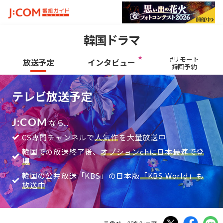
韓国ドラマ
#リモート
放送予定
インタビュー
録画予約
テレビ放送予定
J:COM
なら...
CS専門チャンネルで
⼈気作
を⼤量放送中
韓国での放送終了後、
オプションchに日本最速で登
場
韓国の公共放送「KBS」の日本版
「KBS World」も
放送中
Tweet
Faceboo