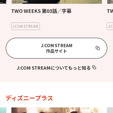
TWO WEEKS 第03話／字幕
T
J:COM STREAM
J:
J:COM STREAM
作品サイト
J:COM STREAMについてもっと知る
ディズニープラス