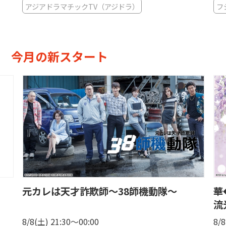
アジアドラマチックTV（アジドラ）
フ
今月の新スタート
元カレは天才詐欺師〜38師機動隊〜
華
流
8/8(土) 21:30〜00:00
8/8