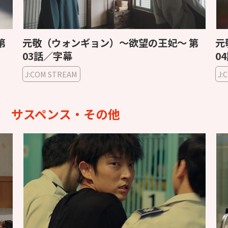
第
元敬（ウォンギョン）〜欲望の王妃〜 第
元
03話／字幕
0
J:COM STREAM
J:
サスペンス・その他