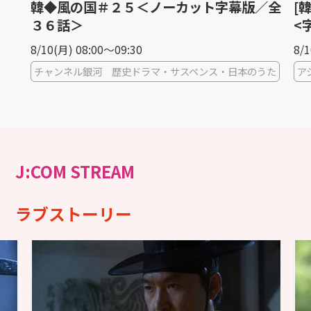
韓◆風の国＃２５＜ノーカット字幕版／全
[
３６話＞
<
8/10(月) 08:00〜09:30
8/1
チャンネル銀河 歴史ドラマ・サスペンス・日本のうた
ア
J:COM STREAM
ラブストーリー