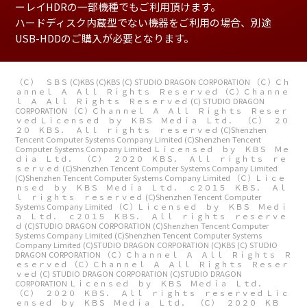
ーレイHDRの一部機種でもご利用頂けます。
ハードディスク内蔵型でない機器をご利用の場合、別途
USB-HDDのご購入が必要となります。
（Ｃ） ＳＢＳ
(C)KBS
(C)KBS
(C) STUDIO DRAGON CORPORATION
（Ｃ）Ｃｈ
ａｎｎｅｌ Ａ Ａｌｌ Ｒｉｇｈｔｓ Ｒｅｓｅｒｖｅｄ
（Ｃ）Ｃｈａｎｎｅ
ｌ Ａ Ａｌｌ Ｒｉｇｈｔｓ Ｒｅｓｅｒｖｅｄ
(C) STUDIO DRAGON
CORPORATION
（Ｃ）Ｃｈａｎｎｅｌ Ａ Ａｌｌ Ｒｉｇｈｔｓ Ｒｅｓｅｒ
ｖｅｄ
Ｌｉｃｅｎｓｅｄ ｂｙ ＫＢＳ Ｍｅｄｉａ Ｌｔｄ． （Ｃ） ２０
２０ ＫＢＳ． Ａｌｌ ｒｉｇｈｔｓ ｒｅｓｅｒｖｅｄ
(C)Shenzhen
Tencent Computer Systems Company Limited
(C)Shenzhen Tencent
Computer Systems Company Limited
Ｌｉｃｅｎｓｅｄ ｂｙ ＫＢＳ Ｍｅ
ｄｉａ Ｌｔｄ． （Ｃ） ２０２０ ＫＢＳ． Ａｌｌ ｒｉｇｈｔｓ ｒｅ
ｓｅｒｖｅｄ
(C)Shenzhen Tencent Computer Systems Company Limited
(C)Shenzhen Tencent Computer Systems Company Limited
（Ｃ）Ｌｉｃｅ
ｎｓｅｄ ｂｙ ＫＢＳ Ｍｅｄｉａ Ｌｔｄ． ｃ２０１５ ＫＢＳ． Ａｌ
ｌ ｒｉｇｈｔｓ ｒｅｓｅｒｖｅｄ
(C)Shenzhen Tencent Computer
Systems Company Limited
（Ｃ）Ｌｉｃｅｎｓｅｄ ｂｙ ＫＢＳ Ｍｅｄｉ
ａ Ｌｔｄ． ｃ２０１５ ＫＢＳ． Ａｌｌ ｒｉｇｈｔｓ ｒｅｓｅｒｖｅ
ｄ
(C)STUDIO DRAGON CORPORATION
(C)Shenzhen Tencent Computer
Systems Company Limited
(C)Shenzhen Tencent Computer Systems
Company Limited
(C)STUDIO DRAGON CORPORATION
(C)KBS
(C) STUDIO
DRAGON CORPORATION
（Ｃ）Ｃｈａｎｎｅｌ Ａ Ａｌｌ Ｒｉｇｈｔｓ Ｒ
ｅｓｅｒｖｅｄ
（Ｃ）Ｃｈａｎｎｅｌ Ａ Ａｌｌ Ｒｉｇｈｔｓ Ｒｅｓｅｒ
ｖｅｄ
(C) STUDIO DRAGON CORPORATION
(C)STUDIO DRAGON
CORPORATION
Ｌｉｃｅｎｓｅｄ ｂｙ ＫＢＳ Ｍｅｄｉａ Ｌｔｄ．
（Ｃ） ２０２０ ＫＢＳ． Ａｌｌ ｒｉｇｈｔｓ ｒｅｓｅｒｖｅｄ
Ｌｉｃ
ｅｎｓｅｄ ｂｙ ＫＢＳ Ｍｅｄｉａ Ｌｔｄ． （Ｃ） ２０２０ ＫＢ