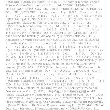
(C)STUDIO DRAGON CORPORATION
(C)KBS
(C)Shanghai Tencent Penguin
Pictures Culture Communication Co.， Ltd
(C)YOUKU INFORMATION
TECHNOLOGY(Beijing) CO.，LTD.
(C)BEIJING IQIYI SCIENCE & TECHNOLOGY
CO.， LTD.
(C)2024 MBC
Ｌｉｃｅｎｓｅｄ ｂｙ ＫＢＳ Ｍｅｄｉａ Ｌｔ
ｄ． （Ｃ） ２０２１ ＫＢＳ． Ａｌｌ ｒｉｇｈｔｓ ｒｅｓｅｒｖｅｄ
(C)BEIJING IQIYI SCIENCE & TECHNOLOGY CO.， LTD.
(C)KBS
（Ｃ）ＫＢＳ
(C)2023MBC
(C)2021MBC
(C)Shanghai Ake Culture media Co.， LTD
(C)Shenzhen Tencent Computer Co.，Ltd
（Ｃ）Ｌｉｃｅｎｓｅｄ ｂｙ Ｋ
ＢＳ Ｍｅｄｉａ Ｌｔｄ． ｃ２０１５ ＫＢＳ． Ａｌｌ ｒｉｇｈｔｓ
ｒｅｓｅｒｖｅｄ
(C)KBS
(C)STUDIO DRAGON CORPORATION
(C)STUDIO
DRAGON CORPORATION
(C)KBS
(C)KBS
(C) WHYNOT MEDIA Co.， Ltd・
Hakuhodo DY music&pictures Inc.・COPUS JAPAN Co.， Ltd.
(C) 2023 KT
StudioGenie Co.， Ltd
Ｌｉｃｅｎｓｅｄ ｂｙ ＫＢＳ Ｍｅｄｉａ Ｌｔ
ｄ． （Ｃ）２０２２ ＫＢＳ． Ａｌｌ ｒｉｇｈｔｓ ｒｅｓｅｒｖｅｄ
(C)2012 MBC
(C)KBS
(C)STUDIO DRAGON CORPORATION
（Ｃ）Ｌｉｃｅｎｓｅ
ｄ ｂｙ ＳＡＭＨＷＡ ＮＥＴＷＯＲＫＳ ＣＯ．， ＬＴＤ． （Ｃ）ＳＡ
ＭＨＷＡ ＮＥＴＷＯＲＫＳ． Ａｌｌ Ｒｉｇｈｔｓ ｒｅｓｅｒｖｅｄ
(C)
SBS
（Ｃ）２０２２−２３ ＭＢＣ
(C) STUDIO DRAGON CORPORATION
(C)2010
MBC
(C)KBS
(C)KBS
Licensed by KBS Media Ltd. (C) 2024 KBS. All rights
reserved
(C)KBS
（Ｃ） ＳＢＳ
(C)Jcontentree corp & JTBC Content Hub
Co.， Ltd. all rights reserved.
（Ｃ） ＳＴＵＤＩＯ ＤＲＡＧＯＮ ＣＯＲＰ
ＯＲＡＴＩＯＮ
Ｌｉｃｅｎｓｅｄ ｂｙ ＫＢＳ Ｍｅｄｉａ Ｌｔｄ．
（Ｃ） ２０２３ ＫＢＳ． Ａｌｌ ｒｉｇｈｔｓ ｒｅｓｅｒｖｅｄ
(C)STUDIO DRAGON CORPORATION
(C)2024 MBC
（Ｃ）ＳＢＳ
（Ｃ）ＳＴＵＤ
ＩＯ ＤＲＡＧＯＮ ＣＯＲＰＯＲＡＴＩＯＮ
(C)2023MBC
(C)2021MBC
Licensed by KBS Media Ltd. (C)2016 HWARANG SPC. All rights reserved
(C)
Content Wavve Corp.
(C) FNC / 「四季の春」日本語版製作委員会
(c)MMJ
(C)SBS
(C)2021 Victory Contents Co.， Ltd. All rights reserved
（Ｃ） ２００
５ＭＢＣ
(C) Studio Dragon Corporation
(C)2024-2025MBC
(C)2024 Number
Three Pictures / Presented by A+E Networks
(C)2024 MBC
(C) SBS
(C)2009MBC
(C)Snow White Must Die Special Purpose Company Ltd.
(C) WHYNOT MEDIA
Co.， Ltd・Hakuhodo DY music&pictures Inc.・COPUS JAPAN Co.， Ltd.