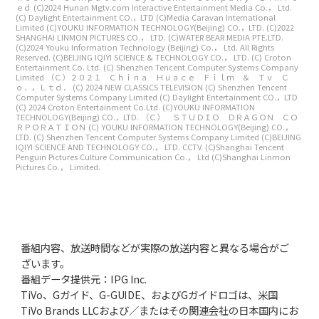
ｅｄ
(C)2024 Hunan Mgtv.com Interactive Entertainment Media Co.， Ltd.
(C) Daylight Entertainment CO.，LTD
(C)Media Caravan International
Limited
(C)YOUKU INFORMATION TECHNOLOGY(Beijing) CO.，LTD.
(C)2022
SHANGHAI LINMON PICTURES CO.， LTD.
(C)WATER BEAR MEDIA PTE.LTD.
(C)2024 Youku Information Technology (Beijing) Co.， Ltd. All Rights
Reserved.
(C)BEIJING IQIYI SCIENCE & TECHNOLOGY CO.， LTD.
(C) Croton
Entertainment Co. Ltd.
(C) Shenzhen Tencent Computer Systems Company
Limited
（Ｃ）２０２１ Ｃｈｉｎａ Ｈｕａｃｅ Ｆｉｌｍ ＆ Ｔｖ Ｃ
ｏ．，Ｌｔｄ．
(C) 2024 NEW CLASSICS TELEVISION
(C) Shenzhen Tencent
Computer Systems Company Limited
(C) Daylight Entertainment CO.，LTD
(C) 2024 Croton Entertainment Co.Ltd.
(C)YOUKU INFORMATION
TECHNOLOGY(Beijing) CO.，LTD.
（Ｃ） ＳＴＵＤＩＯ ＤＲＡＧＯＮ ＣＯ
ＲＰＯＲＡＴＩＯＮ
(C) YOUKU INFORMATION TECHNOLOGY(Beijing) CO.，
LTD.
(C) Shenzhen Tencent Computer Systems Company Limited
(C)BEIJING
IQIYI SCIENCE AND TECHNOLOGY CO.， LTD. CCTV.
(C)Shanghai Tencent
Penguin Pictures Culture Communication Co.， Ltd
(C)Shanghai Linmon
Pictures Co.， Limited.
番組内容、放送時間などが実際の放送内容と異なる場合がご
ざいます。
番組データ提供元：IPG Inc.
TiVo、Gガイド、G-GUIDE、およびGガイドロゴは、米国
TiVo Brands LLCおよび／またはその関連会社の日本国内にお