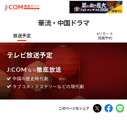
華流・中国ドラマ
#リモート
放送予定
録画予約
テレビ放送予定
J:COM
なら
徹底放送
中国の歴史時代劇
ラブコメ・ミステリーなどの現代劇
Tweet
Faceboo
このページをシェア