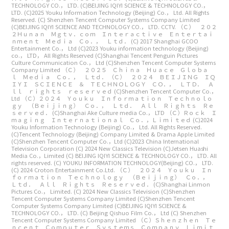
TECHNOLOGY CO.， LTD.
(C)BEIJING IQIYI SCIENCE & TECHNOLOGY CO.，
LTD.
(C)2025 Youku Information Technology (Beijing) Co.， Ltd. All Rights
Reserved.
(C) Shenzhen Tencent Computer Systems Company Limited
(C)BEIJING IQIYI SCIENCE AND TECHNOLOGY CO.， LTD. CCTV.
（Ｃ） ２０２
２Ｈｕｎａｎ Ｍｇｔｖ．ｃｏｍ Ｉｎｔｅｒａｃｔｉｖｅ Ｅｎｔｅｒｔａｉ
ｎｍｅｎｔ Ｍｅｄｉａ Ｃｏ．， Ｌｔｄ．
(C) 2017 Shanghai GCOO
Entertainment Co.， Ltd
(C)2023 Youku information technology (Beijing)
co.， LTD， All Rights Reserved
(C)Shanghai Tencent Penguin Pictures
Culture Communication Co.， Ltd
(C)Shenzhen Tencent Computer Systems
Company Limited
（Ｃ） ２０２５ Ｃｈｉｎａ Ｈｕａｃｅ Ｇｌｏｂａ
ｌ Ｍｅｄｉａ Ｃｏ．， Ｌｔｄ．
（Ｃ） ２０２４ ＢＥＩＪＩＮＧ ＩＱ
ＩＹＩ ＳＣＩＥＮＣＥ ＆ ＴＥＣＨＮＯＬＯＧＹ ＣＯ．， ＬＴＤ． Ａ
ｌｌ ｒｉｇｈｔｓ ｒｅｓｅｒｖｅｄ
(C)Shenzhen Tencent Computer Co.，
Ltd
（Ｃ）２０２４ Ｙｏｕｋｕ Ｉｎｆｏｒｍａｔｉｏｎ Ｔｅｃｈｎｏｌｏ
ｇｙ （Ｂｅｉｊｉｎｇ） Ｃｏ．， Ｌｔｄ． Ａｌｌ Ｒｉｇｈｔｓ Ｒｅ
ｓｅｒｖｅｄ．
(C)Shanghai Ake Culture media Co.， LTD
（Ｃ）Ｒｏｃｋ Ｉ
ｍａｇｉｎｇ Ｉｎｔｅｒｎａｔｉｏｎａｌ Ｃｏ．，Ｌｉｍｉｔｅｄ
(C)2024
Youku Information Technology (Beijing) Co.， Ltd. All Rights Reserved.
(C)Tencent Technology (Beijing) Company Limited & Drama Apple Limited
(C)Shenzhen Tencent Computer Co.，Ltd
(C)2023 China International
Television Corporation
(C) 2024 New Classics Television
(C)Jetsen Huashi
Media Co.，Limited
(C) BEIJING IQIYI SCIENCE & TECHNOLOGY CO.， LTD. All
rights reserved.
(C) YOUKU INFORMATION TECHNOLOGY(Beijing) CO.， LTD.
(C) 2024 Croton Entertainment Co.Ltd.
（Ｃ） ２０２４ Ｙｏｕｋｕ Ｉｎ
ｆｏｒｍａｔｉｏｎ Ｔｅｃｈｎｏｌｏｇｙ （Ｂｅｉｊｉｎｇ） Ｃｏ．，
Ｌｔｄ． Ａｌｌ Ｒｉｇｈｔｓ Ｒｅｓｅｒｖｅｄ．
(C)Shanghai Linmon
Pictures Co.， Limited.
(C) 2024 New Classics Television
(C)Shenzhen
Tencent Computer Systems Company Limited
(C)Shenzhen Tencent
Computer Systems Company Limited
(C)BEIJING IQIYI SCIENCE &
TECHNOLOGY CO.， LTD.
(C) Beijing Qishuo Film Co.， Ltd
(C) Shenzhen
Tencent Computer Systems Company Limited
（Ｃ）Ｓｈｅｎｚｈｅｎ Ｔｅ
ｎｃｅｎｔ Ｃｏｍｐｕｔｅｒ Ｓｙｓｔｅｍｓ Ｃｏｍｐａｎｙ Ｌｉｍｉｔ