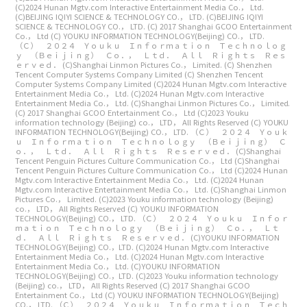
(C)2024 Hunan Mgtv.com Interactive Entertainment Media Co.， Ltd.
(C)BEIJING IQIYI SCIENCE & TECHNOLOGY CO.， LTD.
(C)BEIJING IQIYI
SCIENCE & TECHNOLOGY CO.， LTD.
(C) 2017 Shanghai GCOO Entertainment
Co.， Ltd
(C) YOUKU INFORMATION TECHNOLOGY(Beijing) CO.， LTD.
（Ｃ） ２０２４ Ｙｏｕｋｕ Ｉｎｆｏｒｍａｔｉｏｎ Ｔｅｃｈｎｏｌｏｇ
ｙ （Ｂｅｉｊｉｎｇ） Ｃｏ．， Ｌｔｄ． Ａｌｌ Ｒｉｇｈｔｓ Ｒｅｓ
ｅｒｖｅｄ．
(C)Shanghai Linmon Pictures Co.， Limited.
(C) Shenzhen
Tencent Computer Systems Company Limited
(C) Shenzhen Tencent
Computer Systems Company Limited
(C)2024 Hunan Mgtv.com Interactive
Entertainment Media Co.， Ltd.
(C)2024 Hunan Mgtv.com Interactive
Entertainment Media Co.， Ltd.
(C)Shanghai Linmon Pictures Co.， Limited.
(C) 2017 Shanghai GCOO Entertainment Co.， Ltd
(C)2023 Youku
information technology (Beijing) co.， LTD， All Rights Reserved
(C) YOUKU
INFORMATION TECHNOLOGY(Beijing) CO.， LTD.
（Ｃ） ２０２４ Ｙｏｕｋ
ｕ Ｉｎｆｏｒｍａｔｉｏｎ Ｔｅｃｈｎｏｌｏｇｙ （Ｂｅｉｊｉｎｇ） Ｃ
ｏ．， Ｌｔｄ． Ａｌｌ Ｒｉｇｈｔｓ Ｒｅｓｅｒｖｅｄ．
(C)Shanghai
Tencent Penguin Pictures Culture Communication Co.， Ltd
(C)Shanghai
Tencent Penguin Pictures Culture Communication Co.， Ltd
(C)2024 Hunan
Mgtv.com Interactive Entertainment Media Co.， Ltd.
(C)2024 Hunan
Mgtv.com Interactive Entertainment Media Co.， Ltd.
(C)Shanghai Linmon
Pictures Co.， Limited.
(C)2023 Youku information technology (Beijing)
co.， LTD， All Rights Reserved
(C) YOUKU INFORMATION
TECHNOLOGY(Beijing) CO.， LTD.
（Ｃ） ２０２４ Ｙｏｕｋｕ Ｉｎｆｏｒ
ｍａｔｉｏｎ Ｔｅｃｈｎｏｌｏｇｙ （Ｂｅｉｊｉｎｇ） Ｃｏ．， Ｌｔ
ｄ． Ａｌｌ Ｒｉｇｈｔｓ Ｒｅｓｅｒｖｅｄ．
(C)YOUKU INFORMATION
TECHNOLOGY(Beijing) CO.，LTD.
(C)2024 Hunan Mgtv.com Interactive
Entertainment Media Co.， Ltd.
(C)2024 Hunan Mgtv.com Interactive
Entertainment Media Co.， Ltd.
(C)YOUKU INFORMATION
TECHNOLOGY(Beijing) CO.，LTD.
(C)2023 Youku information technology
(Beijing) co.， LTD， All Rights Reserved
(C) 2017 Shanghai GCOO
Entertainment Co.， Ltd
(C) YOUKU INFORMATION TECHNOLOGY(Beijing)
CO.， LTD.
（Ｃ） ２０２４ Ｙｏｕｋｕ Ｉｎｆｏｒｍａｔｉｏｎ Ｔｅｃｈ