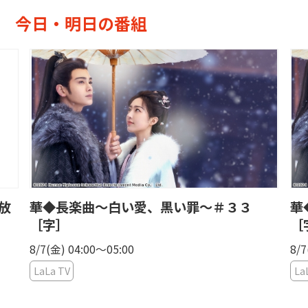
今日・明日の番組
放
華◆長楽曲〜白い愛、黒い罪〜＃３３
華
［字］
［
8/7(金) 04:00〜05:00
8/7
LaLa TV
La