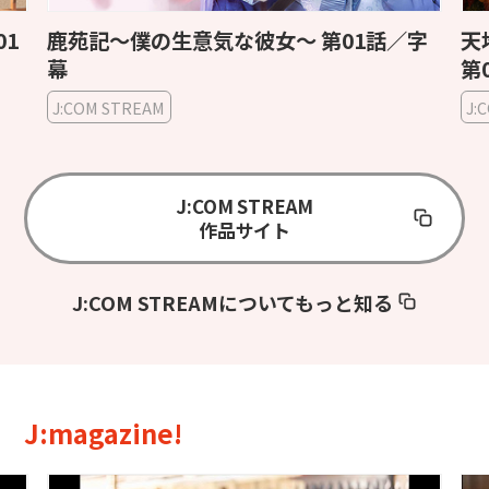
01
鹿苑記〜僕の生意気な彼女〜 第01話／字
天地
幕
第
J:COM STREAM
J:
J:COM STREAM
作品サイト
J:COM STREAMについてもっと知る
J:magazine!