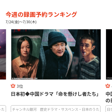
今週の録画予約ランキング
7/24(金)〜7/30(木)
3位
日本初◆中国ドラマ「命を懸けし者たち」
中
の
うた
チャンネル銀河 歴史ドラマ・サスペンス・日本のうた
日