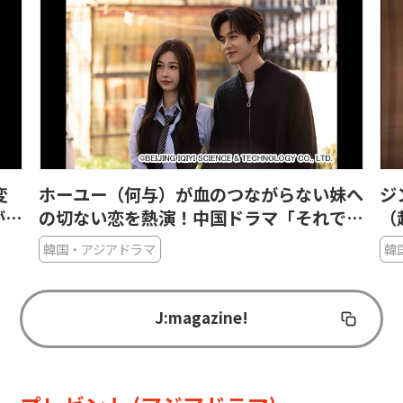
変
ホーユー（何与）が血のつながらない妹へ
ジ
が集
の切ない恋を熱演！中国ドラマ「それで
（
も、恋をするには近すぎる」の魅力
ヒ
韓国・アジアドラマ
韓
J:magazine!