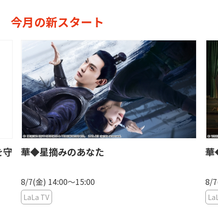
今月の新スタート
を守
華◆星摘みのあなた
華
8/7(金) 14:00〜15:00
8/7
LaLa TV
La