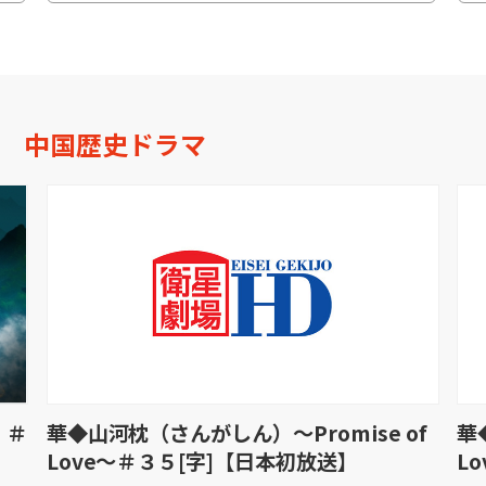
中国歴史ドラマ
」＃
華◆山河枕（さんがしん）〜Promise of
華
Love〜＃３５[字]【日本初放送】
L