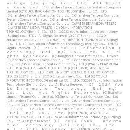
ｎｏｌｏｇｙ （Ｂｅｉｊｉｎｇ） Ｃｏ．， Ｌｔｄ． Ａｌｌ Ｒｉｇｈｔ
ｓ Ｒｅｓｅｒｖｅｄ．
(C)Shenzhen Tencent Computer Systems Company
Limited
(C)YOUKU INFORMATION TECHNOLOGY(Beijing) CO.，LTD.
(C)Shenzhen Tencent Computer Co.，Ltd
(C)Shenzhen Tencent Computer
Systems Company Limited
(C)Shenzhen Tencent Computer Co.，Ltd
(C)Shenzhen Tencent Computer Co.，Ltd
(C)WATER BEAR MEDIA PTE.LTD.
(C)WATER BEAR MEDIA PTE.LTD.
(C)YOUKU INFORMATION
TECHNOLOGY(Beijing) CO.，LTD.
(C)2023 Youku information technology
(Beijing) co.， LTD， All Rights Reserved
(C) 2017 Shanghai GCOO
Entertainment Co.， Ltd
(C) YOUKU INFORMATION TECHNOLOGY(Beijing)
CO.， LTD.
(C)2024 Youku Information Technology (Beijing) Co.， Ltd. All
Rights Reserved.
（Ｃ） ２０２４ Ｙｏｕｋｕ Ｉｎｆｏｒｍａｔｉｏｎ Ｔ
ｅｃｈｎｏｌｏｇｙ （Ｂｅｉｊｉｎｇ） Ｃｏ．， Ｌｔｄ． Ａｌｌ Ｒｉ
ｇｈｔｓ Ｒｅｓｅｒｖｅｄ．
(C)Shanghai Linmon Pictures Co.， Limited.
(C)Shenzhen Tencent Computer Co.，Ltd
(C)Shenzhen Tencent Computer
Co.，Ltd
(C)Shenzhen Tencent Computer Co.，Ltd
(C)WATER BEAR MEDIA
PTE.LTD.
(C)WATER BEAR MEDIA PTE.LTD.
(C)BEIJING IQIYI SCIENCE &
TECHNOLOGY CO.， LTD.
(C)BEIJING IQIYI SCIENCE & TECHNOLOGY CO.，
LTD.
(C) 2017 Shanghai GCOO Entertainment Co.， Ltd
(C) YOUKU
INFORMATION TECHNOLOGY(Beijing) CO.， LTD.
(C)2024 Youku Information
Technology (Beijing) Co.， Ltd. All Rights Reserved.
（Ｃ） ２０２４ Ｙｏｕ
ｋｕ Ｉｎｆｏｒｍａｔｉｏｎ Ｔｅｃｈｎｏｌｏｇｙ （Ｂｅｉｊｉｎｇ）
Ｃｏ．， Ｌｔｄ． Ａｌｌ Ｒｉｇｈｔｓ Ｒｅｓｅｒｖｅｄ．
(C)Shanghai
Linmon Pictures Co.， Limited.
(C)Shenzhen Tencent Computer Co.，Ltd
(C)Shenzhen Tencent Computer Co.，Ltd
(C)Shenzhen Tencent Computer
Co.，Ltd
(C) Shenzhen Tencent Computer Systems Company Limited
（Ｃ）
［２０２３］ Ｙｏｕｋｕ Ｉｎｆｏｒｍａｔｉｏｎ Ｔｅｃｈｎｏｌｏｇｙ
（Ｂｅｉｊｉｎｇ） Ｃｏ．， Ｌｔｄ．
(C)BEIJING IQIYI SCIENCE &
TECHNOLOGY CO.， LTD.
(C) 2024 Youku Information Technology (Beijing)
Co.， Ltd. All Rights Reserved
（Ｃ） ２０２４ Ｙｏｕｋｕ Ｉｎｆｏｒｍａ
ｔｉｏｎ Ｔｅｃｈｎｏｌｏｇｙ （Ｂｅｉｊｉｎｇ） Ｃｏ．， Ｌｔｄ．
Ａｌｌ Ｒｉｇｈｔｓ Ｒｅｓｅｒｖｅｄ．
(C)BEIJING IQIYI SCIENCE &