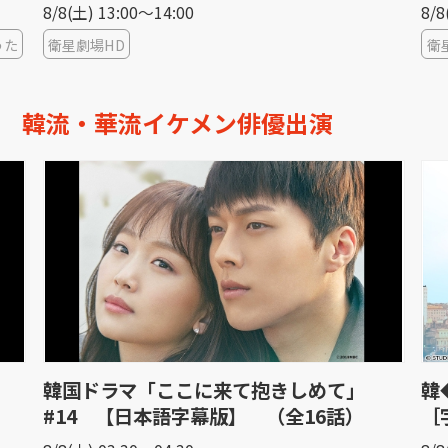
8/8(土) 13:00〜14:00
8/8
うた
衛星劇場HD
衛
韓流・華流イケメン俳優出演
韓国ドラマ「ここに来て抱きしめて」
韓
#14 【日本語字幕版】 （全16話）
［