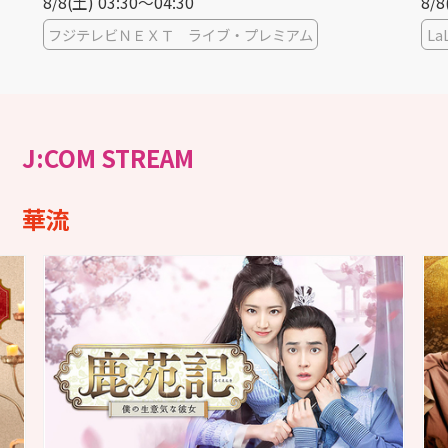
8/8(土) 03:30〜04:30
8/8
フジテレビＮＥＸＴ ライブ・プレミアム
La
J:COM STREAM
華流