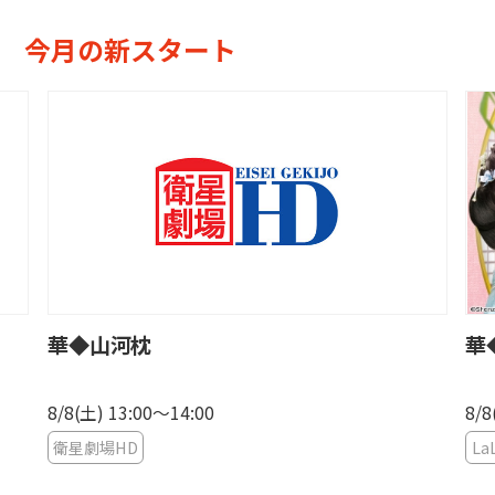
今月の新スタート
華◆山河枕
華
8/8(土) 13:00〜14:00
8/8
衛星劇場HD
La