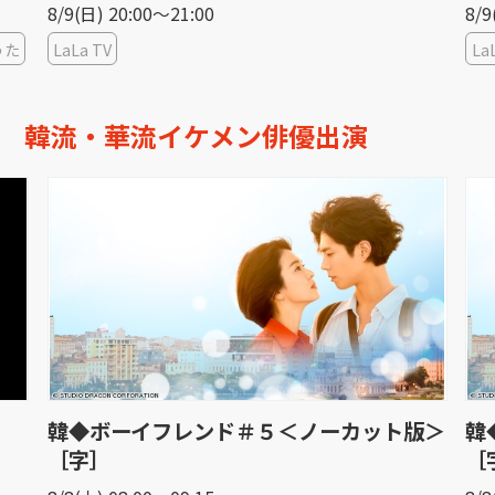
8/9(日) 20:00〜21:00
8/9
うた
LaLa TV
La
韓流・華流イケメン俳優出演
韓◆ボーイフレンド＃５＜ノーカット版＞
韓
［字］
［