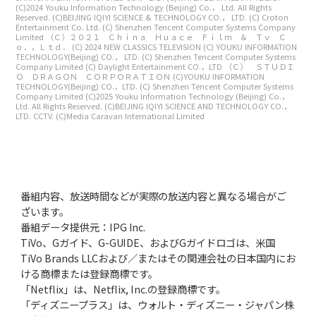
(C)2024 Youku Information Technology (Beijing) Co.， Ltd. All Rights
Reserved.
(C)BEIJING IQIYI SCIENCE & TECHNOLOGY CO.， LTD.
(C) Croton
Entertainment Co. Ltd.
(C) Shenzhen Tencent Computer Systems Company
Limited
（Ｃ）２０２１ Ｃｈｉｎａ Ｈｕａｃｅ Ｆｉｌｍ ＆ Ｔｖ Ｃ
ｏ．，Ｌｔｄ．
(C) 2024 NEW CLASSICS TELEVISION
(C) YOUKU INFORMATION
TECHNOLOGY(Beijing) CO.， LTD.
(C) Shenzhen Tencent Computer Systems
Company Limited
(C) Daylight Entertainment CO.，LTD
（Ｃ） ＳＴＵＤＩ
Ｏ ＤＲＡＧＯＮ ＣＯＲＰＯＲＡＴＩＯＮ
(C)YOUKU INFORMATION
TECHNOLOGY(Beijing) CO.，LTD.
(C) Shenzhen Tencent Computer Systems
Company Limited
(C)2025 Youku Information Technology (Beijing) Co.，
Ltd. All Rights Reserved.
(C)BEIJING IQIYI SCIENCE AND TECHNOLOGY CO.，
LTD. CCTV.
(C)Media Caravan International Limited
番組内容、放送時間などが実際の放送内容と異なる場合がご
ざいます。
番組データ提供元：IPG Inc.
TiVo、Gガイド、G-GUIDE、およびGガイドロゴは、米国
TiVo Brands LLCおよび／またはその関連会社の日本国内にお
ける商標または登録商標です。
「Netflix」は、Netflix, Inc.の登録商標です。
「ディズニープラス」は、ウォルト・ディズニー・ジャパン株