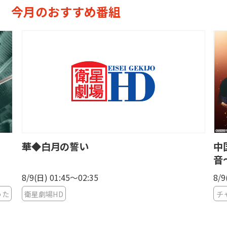
今月のおすすめ番組
華◆白月の誓い
中
音
8/9(日) 01:45〜02:35
8/9
うた
衛星劇場HD
チ