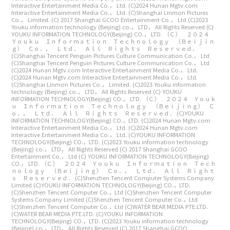
Interactive Entertainment Media Co.， Ltd.
(C)2024 Hunan Mgtv.com
Interactive Entertainment Media Co.， Ltd.
(C)Shanghai Linmon Pictures
Co.， Limited.
(C) 2017 Shanghai GCOO Entertainment Co.， Ltd
(C)2023
Youku information technology (Beijing) co.， LTD， All Rights Reserved
(C)
YOUKU INFORMATION TECHNOLOGY(Beijing) CO.， LTD.
（Ｃ） ２０２４
Ｙｏｕｋｕ Ｉｎｆｏｒｍａｔｉｏｎ Ｔｅｃｈｎｏｌｏｇｙ （Ｂｅｉｊｉｎ
ｇ） Ｃｏ．， Ｌｔｄ． Ａｌｌ Ｒｉｇｈｔｓ Ｒｅｓｅｒｖｅｄ．
(C)Shanghai Tencent Penguin Pictures Culture Communication Co.， Ltd
(C)Shanghai Tencent Penguin Pictures Culture Communication Co.， Ltd
(C)2024 Hunan Mgtv.com Interactive Entertainment Media Co.， Ltd.
(C)2024 Hunan Mgtv.com Interactive Entertainment Media Co.， Ltd.
(C)Shanghai Linmon Pictures Co.， Limited.
(C)2023 Youku information
technology (Beijing) co.， LTD， All Rights Reserved
(C) YOUKU
INFORMATION TECHNOLOGY(Beijing) CO.， LTD.
（Ｃ） ２０２４ Ｙｏｕｋ
ｕ Ｉｎｆｏｒｍａｔｉｏｎ Ｔｅｃｈｎｏｌｏｇｙ （Ｂｅｉｊｉｎｇ） Ｃ
ｏ．， Ｌｔｄ． Ａｌｌ Ｒｉｇｈｔｓ Ｒｅｓｅｒｖｅｄ．
(C)YOUKU
INFORMATION TECHNOLOGY(Beijing) CO.，LTD.
(C)2024 Hunan Mgtv.com
Interactive Entertainment Media Co.， Ltd.
(C)2024 Hunan Mgtv.com
Interactive Entertainment Media Co.， Ltd.
(C)YOUKU INFORMATION
TECHNOLOGY(Beijing) CO.，LTD.
(C)2023 Youku information technology
(Beijing) co.， LTD， All Rights Reserved
(C) 2017 Shanghai GCOO
Entertainment Co.， Ltd
(C) YOUKU INFORMATION TECHNOLOGY(Beijing)
CO.， LTD.
（Ｃ） ２０２４ Ｙｏｕｋｕ Ｉｎｆｏｒｍａｔｉｏｎ Ｔｅｃｈ
ｎｏｌｏｇｙ （Ｂｅｉｊｉｎｇ） Ｃｏ．， Ｌｔｄ． Ａｌｌ Ｒｉｇｈｔ
ｓ Ｒｅｓｅｒｖｅｄ．
(C)Shenzhen Tencent Computer Systems Company
Limited
(C)YOUKU INFORMATION TECHNOLOGY(Beijing) CO.，LTD.
(C)Shenzhen Tencent Computer Co.，Ltd
(C)Shenzhen Tencent Computer
Systems Company Limited
(C)Shenzhen Tencent Computer Co.，Ltd
(C)Shenzhen Tencent Computer Co.，Ltd
(C)WATER BEAR MEDIA PTE.LTD.
(C)WATER BEAR MEDIA PTE.LTD.
(C)YOUKU INFORMATION
TECHNOLOGY(Beijing) CO.，LTD.
(C)2023 Youku information technology
(Beijing) co.， LTD， All Rights Reserved
(C) 2017 Shanghai GCOO