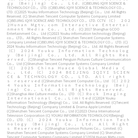
ｇｙ （Ｂｅｉｊｉｎｇ） Ｃｏ．， Ｌｔｄ．
(C)BEIJING IQIYI SCIENCE &
TECHNOLOGY CO.， LTD.
(C)BEIJING IQIYI SCIENCE & TECHNOLOGY CO.，
LTD.
(C)2025 Youku Information Technology (Beijing) Co.， Ltd. All Rights
Reserved.
(C) Shenzhen Tencent Computer Systems Company Limited
(C)BEIJING IQIYI SCIENCE AND TECHNOLOGY CO.， LTD. CCTV.
（Ｃ） ２０２
２Ｈｕｎａｎ Ｍｇｔｖ．ｃｏｍ Ｉｎｔｅｒａｃｔｉｖｅ Ｅｎｔｅｒｔａｉ
ｎｍｅｎｔ Ｍｅｄｉａ Ｃｏ．， Ｌｔｄ．
(C) 2017 Shanghai GCOO
Entertainment Co.， Ltd
(C)2023 Youku information technology (Beijing)
co.， LTD， All Rights Reserved
(C) Shenzhen Tencent Computer Systems
Company Limited
(C)BEIJING IQIYI SCIENCE & TECHNOLOGY CO.， LTD.
(C)
2024 Youku Information Technology (Beijing) Co.， Ltd. All Rights Reserved
（Ｃ） ２０２４ Ｙｏｕｋｕ Ｉｎｆｏｒｍａｔｉｏｎ Ｔｅｃｈｎｏｌｏｇ
ｙ （Ｂｅｉｊｉｎｇ） Ｃｏ．， Ｌｔｄ． Ａｌｌ Ｒｉｇｈｔｓ Ｒｅｓ
ｅｒｖｅｄ．
(C)Shanghai Tencent Penguin Pictures Culture Communication
Co.， Ltd
(C)Shenzhen Tencent Computer Systems Company Limited
（Ｃ） ２０２５ Ｃｈｉｎａ Ｈｕａｃｅ Ｇｌｏｂａｌ Ｍｅｄｉａ Ｃ
ｏ．， Ｌｔｄ．
（Ｃ） ２０２４ ＢＥＩＪＩＮＧ ＩＱＩＹＩ ＳＣＩＥＮ
ＣＥ ＆ ＴＥＣＨＮＯＬＯＧＹ ＣＯ．， ＬＴＤ． Ａｌｌ ｒｉｇｈｔ
ｓ ｒｅｓｅｒｖｅｄ
(C)Shenzhen Tencent Computer Co.，Ltd
（Ｃ）２０２
４ Ｙｏｕｋｕ Ｉｎｆｏｒｍａｔｉｏｎ Ｔｅｃｈｎｏｌｏｇｙ （Ｂｅｉｊ
ｉｎｇ） Ｃｏ．， Ｌｔｄ． Ａｌｌ Ｒｉｇｈｔｓ Ｒｅｓｅｒｖｅｄ．
(C)Shanghai Ake Culture media Co.， LTD
（Ｃ）Ｒｏｃｋ Ｉｍａｇｉｎｇ
Ｉｎｔｅｒｎａｔｉｏｎａｌ Ｃｏ．，Ｌｉｍｉｔｅｄ
(C)2024 Youku
Information Technology (Beijing) Co.， Ltd. All Rights Reserved.
(C)Tencent
Technology (Beijing) Company Limited & Drama Apple Limited
(C)Shenzhen Tencent Computer Co.，Ltd
(C)2023 China International
Television Corporation
(C) YOUKU INFORMATION TECHNOLOGY(Beijing)
CO.， LTD.
（Ｃ） ２０２４ Ｙｏｕｋｕ Ｉｎｆｏｒｍａｔｉｏｎ Ｔｅｃｈ
ｎｏｌｏｇｙ （Ｂｅｉｊｉｎｇ） Ｃｏ．， Ｌｔｄ． Ａｌｌ Ｒｉｇｈｔ
ｓ Ｒｅｓｅｒｖｅｄ．
(C)Shanghai Linmon Pictures Co.， Limited.
(C)
Shenzhen Tencent Computer Systems Company Limited
(C) Shenzhen
Tencent Computer Systems Company Limited
(C)2024 Hunan Mgtv.com