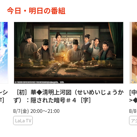
今日・明日の番組
〜シ
［初］華◆清明上河図（せいめいじょうか
[中
字］
ず）：隠された暗号＃４［字］
>
8/7(金) 20:00〜21:00
8/8
LaLa TV
ア