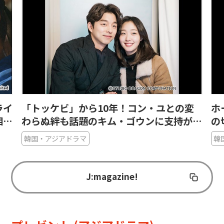
ライ
「トッケビ」から10年！コン・ユとの変
ホ
相関
わらぬ絆も話題のキム・ゴウンに支持が集
の
まる理由
も
韓国・アジアドラマ
韓
J:magazine!