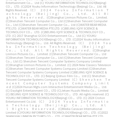
Entertainment Co.， Ltd
(C) YOUKU INFORMATION TECHNOLOGY(Beijing)
CO.， LTD.
(C)2024 Youku Information Technology (Beijing) Co.， Ltd. All
Rights Reserved.
（Ｃ） ２０２４ Ｙｏｕｋｕ Ｉｎｆｏｒｍａｔｉｏｎ Ｔ
ｅｃｈｎｏｌｏｇｙ （Ｂｅｉｊｉｎｇ） Ｃｏ．， Ｌｔｄ． Ａｌｌ Ｒｉ
ｇｈｔｓ Ｒｅｓｅｒｖｅｄ．
(C)Shanghai Linmon Pictures Co.， Limited.
(C)Shenzhen Tencent Computer Co.，Ltd
(C)Shenzhen Tencent Computer
Co.，Ltd
(C)Shenzhen Tencent Computer Co.，Ltd
(C)WATER BEAR MEDIA
PTE.LTD.
(C)WATER BEAR MEDIA PTE.LTD.
(C)BEIJING IQIYI SCIENCE &
TECHNOLOGY CO.， LTD.
(C)BEIJING IQIYI SCIENCE & TECHNOLOGY CO.，
LTD.
(C) 2017 Shanghai GCOO Entertainment Co.， Ltd
(C) YOUKU
INFORMATION TECHNOLOGY(Beijing) CO.， LTD.
(C)2024 Youku Information
Technology (Beijing) Co.， Ltd. All Rights Reserved.
（Ｃ） ２０２４ Ｙｏｕ
ｋｕ Ｉｎｆｏｒｍａｔｉｏｎ Ｔｅｃｈｎｏｌｏｇｙ （Ｂｅｉｊｉｎｇ）
Ｃｏ．， Ｌｔｄ． Ａｌｌ Ｒｉｇｈｔｓ Ｒｅｓｅｒｖｅｄ．
(C)Shanghai
Linmon Pictures Co.， Limited.
(C)Shenzhen Tencent Computer Co.，Ltd
(C)Shenzhen Tencent Computer Co.，Ltd
(C)Shenzhen Tencent Computer
Co.，Ltd
(C) Shenzhen Tencent Computer Systems Company Limited
(C)Shanghai Linmon Pictures Co.， Limited.
(C) 2024 New Classics Television
(C)Shenzhen Tencent Computer Systems Company Limited
(C)Shenzhen
Tencent Computer Systems Company Limited
(C)BEIJING IQIYI SCIENCE &
TECHNOLOGY CO.， LTD.
(C) Beijing Qishuo Film Co.， Ltd
(C) Shenzhen
Tencent Computer Systems Company Limited
（Ｃ）Ｓｈｅｎｚｈｅｎ Ｔｅ
ｎｃｅｎｔ Ｃｏｍｐｕｔｅｒ Ｓｙｓｔｅｍｓ Ｃｏｍｐａｎｙ Ｌｉｍｉｔ
ｅｄ
(C)2024 Hunan Mgtv.com Interactive Entertainment Media Co.， Ltd.
(C) Daylight Entertainment CO.，LTD
(C)Jetsen Huashi Media Co.，Limited
(C) BEIJING IQIYI SCIENCE & TECHNOLOGY CO.， LTD. All rights reserved.
(C)
YOUKU INFORMATION TECHNOLOGY(Beijing) CO.， LTD.
(C) 2024 Croton
Entertainment Co.Ltd.
（Ｃ） ２０２４ Ｙｏｕｋｕ Ｉｎｆｏｒｍａｔｉｏ
ｎ Ｔｅｃｈｎｏｌｏｇｙ （Ｂｅｉｊｉｎｇ） Ｃｏ．， Ｌｔｄ． Ａｌ
ｌ Ｒｉｇｈｔｓ Ｒｅｓｅｒｖｅｄ．
(C)Media Caravan International
Limited
(C)YOUKU INFORMATION TECHNOLOGY(Beijing) CO.，LTD.
(C)2022
SHANGHAI LINMON PICTURES CO.， LTD.
(C)WATER BEAR MEDIA PTE.LTD.