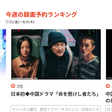
今週の録画予約ランキング
7/31(金)〜8/6(木)
3位
日本初◆中国ドラマ「命を懸けし者たち」
中
の
チャンネル銀河 歴史ドラマ・サスペンス・日本のうた
日