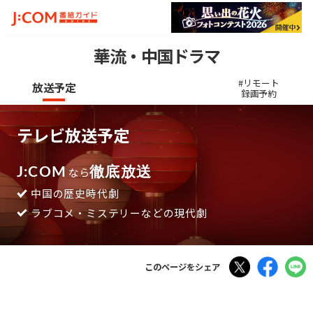
華流・中国ドラマ
#リモート
放送予定
録画予約
テレビ放送予定
J:COM
なら
徹底放送
中国の歴史時代劇
ラブコメ・ミステリーなどの現代劇
Tweet
Faceboo
このページをシェア