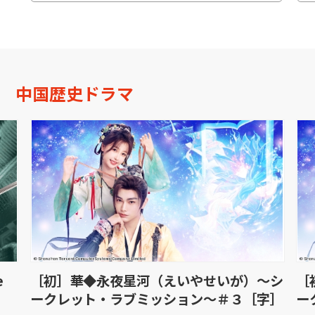
中国歴史ドラマ
e
［初］華◆永夜星河（えいやせいが）〜シ
［
ークレット・ラブミッション〜＃３［字］
ー