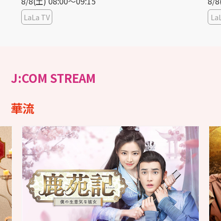
8/8(土) 08:00〜09:15
8/8
LaLa TV
La
J:COM STREAM
華流